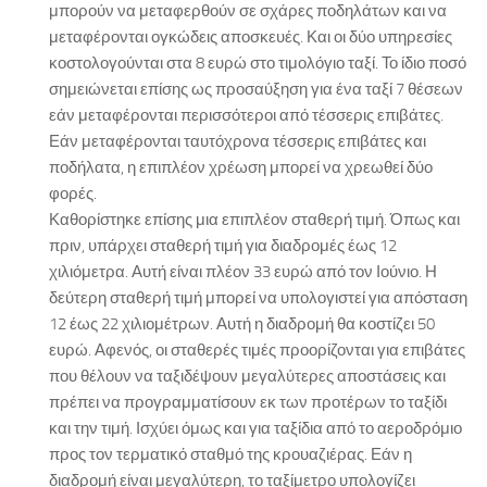
μπορούν να μεταφερθούν σε σχάρες ποδηλάτων και να
μεταφέρονται ογκώδεις αποσκευές. Και οι δύο υπηρεσίες
κοστολογούνται στα 8 ευρώ στο τιμολόγιο ταξί. Το ίδιο ποσό
σημειώνεται επίσης ως προσαύξηση για ένα ταξί 7 θέσεων
εάν μεταφέρονται περισσότεροι από τέσσερις επιβάτες.
Εάν μεταφέρονται ταυτόχρονα τέσσερις επιβάτες και
ποδήλατα, η επιπλέον χρέωση μπορεί να χρεωθεί δύο
φορές.
Καθορίστηκε επίσης μια επιπλέον σταθερή τιμή. Όπως και
πριν, υπάρχει σταθερή τιμή για διαδρομές έως 12
χιλιόμετρα. Αυτή είναι πλέον 33 ευρώ από τον Ιούνιο. Η
δεύτερη σταθερή τιμή μπορεί να υπολογιστεί για απόσταση
12 έως 22 χιλιομέτρων. Αυτή η διαδρομή θα κοστίζει 50
ευρώ. Αφενός, οι σταθερές τιμές προορίζονται για επιβάτες
που θέλουν να ταξιδέψουν μεγαλύτερες αποστάσεις και
πρέπει να προγραμματίσουν εκ των προτέρων το ταξίδι
και την τιμή. Ισχύει όμως και για ταξίδια από το αεροδρόμιο
προς τον τερματικό σταθμό της κρουαζιέρας. Εάν η
διαδρομή είναι μεγαλύτερη, το ταξίμετρο υπολογίζει