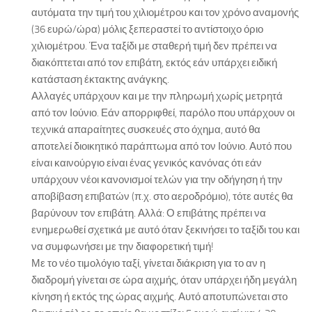
αυτόματα την τιμή του χιλιομέτρου και τον χρόνο αναμονής
(36 ευρώ/ώρα) μόλις ξεπεραστεί το αντίστοιχο όριο
χιλιομέτρου. Ένα ταξίδι με σταθερή τιμή δεν πρέπει να
διακόπτεται από τον επιβάτη, εκτός εάν υπάρχει ειδική
κατάσταση έκτακτης ανάγκης.
Αλλαγές υπάρχουν και με την πληρωμή χωρίς μετρητά
από τον Ιούνιο. Εάν απορριφθεί, παρόλο που υπάρχουν οι
τεχνικά απαραίτητες συσκευές στο όχημα, αυτό θα
αποτελεί διοικητικό παράπτωμα από τον Ιούνιο. Αυτό που
είναι καινούργιο είναι ένας γενικός κανόνας ότι εάν
υπάρχουν νέοι κανονισμοί τελών για την οδήγηση ή την
αποβίβαση επιβατών (π.χ. στο αεροδρόμιο), τότε αυτές θα
βαρύνουν τον επιβάτη. Αλλά: Ο επιβάτης πρέπει να
ενημερωθεί σχετικά με αυτό όταν ξεκινήσει το ταξίδι του και
να συμφωνήσει με την διαφορετική τιμή!
Με το νέο τιμολόγιο ταξί, γίνεται διάκριση για το αν η
διαδρομή γίνεται σε ώρα αιχμής, όταν υπάρχει ήδη μεγάλη
κίνηση ή εκτός της ώρας αιχμής. Αυτό αποτυπώνεται στο