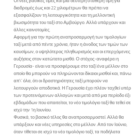
Οι νέες βασικές τιμές και μια δεύτερη σταθερή τιμή για
διαδρομές έως και 22 χιλιομέτρων θα πρέπει να
εξασφαλίζουν τη λειτουργικότητα και τη μελλοντική
βιωσιμότητα του ταξί στο Αμβούργο. Αλλά υπάρχουν και
άλλες καινοτομίες.
Αφορμή για την πρώτη αναπροσαρμογή των τιμολογίων
ταξί μετά από πέντε χρόνια, ήταν η άνοδος των τιμών των
καυσίμων, ο υψηλότερος πληθωρισμός και οι επερχόμενες
αυξήσεις στον κατώτατο μισθό. Ο στόχος-αναφέρει η
Γερουσία- είναι να προσφέρουμε στο ταξί ένα μέλλον στο
οποίο θα μπορούν να πληρώνονται δίκαιοι μισθοί και, πάνω
απ\’ όλα, ότι οι δραστηριότητες ταξί μπορούν να
λειτουργούν αποδοτικά. Η Γερουσία έχει πλέον ταχθεί υπέρ
των προτεινόμενων αλλαγών και μετά από μια περίοδο έξι
εβδομάδων που απαιτείται, το νέο τιμολόγιο ταξί θα τεθεί σε
ισχύ την 1η Ιουνίου.
Φυσικά, το βασικό τέλος θα αναπροσαρμοστεί. Αλλά θα
υπάρξουν και νέες υπηρεσίες στο μέλλον. Από τον Ιούνιο,
όταν τίθεται σε ισχύ το νέο τιμολόγιο ταξί, τα ποδήλατα