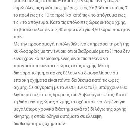
βασικό τέλος, το οποίο θα κοστίζει 5 ευρώ αντί για 4,20
ευρώ όλες τις εργάσιμες ημέρες εκτός Σαββάτου από τις 7
το πρωί έως τις 10 το πρωί και από τις 4 το απόγευμα έως
τις 7 το απόγευμα. Κατά τις υπόλοιπες ώρες εκτός αιχμής,
το βασικό τέλος είναι 3,90 ευρώ αντί για 3,50 ευρώ που ήταν
πριν.
Με την προσαρμογή, η πόλη θέλει να επηρεάσει τη ροή της
κυκλοφορίας με την έννοια ότι οι διαδρομές με ταξί, που δεν
είναι χρονικά περιορισμένες, είναι πιο πιθανό να
πραγματοποιούνται σε ώρες εκτός αιχμής. Με τη
διαφοροποίηση, οι αρχές θέλουν να διασφαλίσουν ότι
επαρκή οχήματα είναι πάντα διαθέσιμα κατά τις ώρες
αιχμής. Σε σύγκριση με το 2020 (3.200 ταξί), υπάρχουν 500
λιγότερα ταξί στους δρόμους του Αμβούργου φέτος. Κατά
τη διάρκεια της ώρας αιχμής, τα οχήματα είναι δεμένα για
μεγαλύτερο χρονικό διάστημα ανά ταξίδι λόγω της αργής
κίνησης, η οποία οδηγεί αυτόματα σε έλλειψη
διαθεσιμότητας οχημάτων.