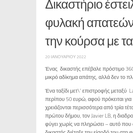
Δικαστήριο έστει
φυλακή απατεών
την κούρσα με τα
20 ΙΑΝΟΥΑΡΊΟΥ 2022
Ένας δικαστής επέβαλε πρόστιμο 360 ε
μικρό αδίκημα απάτης, αλλά δεν το πλ
Ένα ταξίδι μετ\’ επιστροφής μεταξύ L
περίπου 50 ευρώ, αφού πρόκειται για 
χρειάζονται περισσότερα από τρία τέτ
πρώτου δήμου, τον Javier LB, η διαδρ
φύγει χωρίς να πληρώσει – αυτό που 
δικαστής διέταξε την είσοδό του στη 