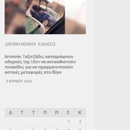
ΔΙΕΘΝΗ ΘΕΜΑΤΑ
ΕΙΔΗΣΕΙΣ
Ισπανία: Tαξιτζήδες καταγράφουν
οδηγούς της Uber να αντικαθιστούν
πινακίδες για να πραγματοποιούν
αστικές μεταφορές στο Βίγο
5 ΙΟΥΝΊΟΥ 2026
Δ
Τ
Τ
Π
Π
Σ
Κ
1
2