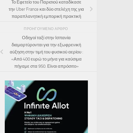
Το Εφετείο του Παρισιού καταδίκασε
την Uber France και δύο στελέχη της για
παραπλανητική εμπορική πρακτική
ΠΡΟΗΓΟΎΜΕΝΟ ΆΡΘΡΟ
Οδηγοί ταξί στην Ισπανία
διαμαρτύρονται για την εξωφρενική
αύξηση στην τιμή του φυσικού αερίου :
«Από 400 ευρώ το μήνα για καύσιμα
πήγαμε στα 950. Είναι απρόσιτο»