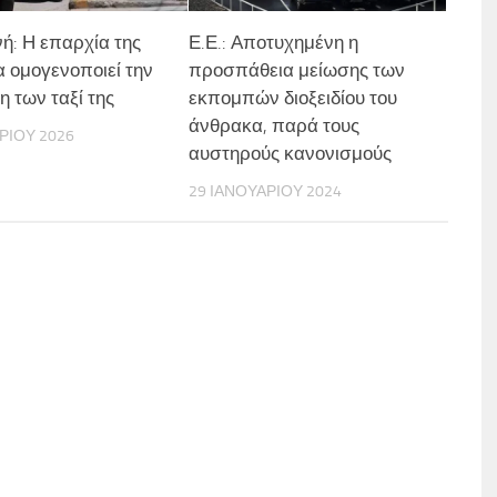
νή: Η επαρχία της
Ε.Ε.: Αποτυχημένη η
 ομογενοποιεί την
προσπάθεια μείωσης των
η των ταξί της
εκπομπών διοξειδίου του
άνθρακα, παρά τους
ΡΊΟΥ 2026
αυστηρούς κανονισμούς
29 ΙΑΝΟΥΑΡΊΟΥ 2024