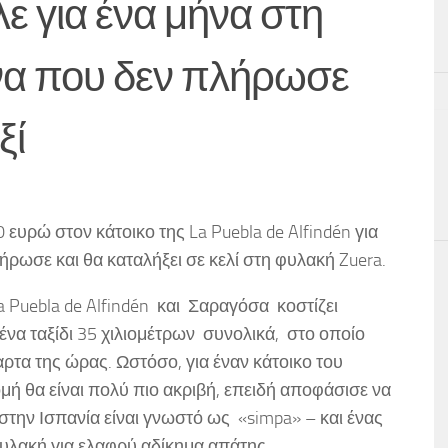
λε για ένα μήνα στη
α που δεν πλήρωσε
ξί
υρώ στον κάτοικο της La Puebla de Alfindén για
ήρωσε και θα καταλήξει σε κελί στη φυλακή Zuera.
a Puebla de Alfindén και Σαραγόσα κοστίζει
ένα ταξίδι 35 χιλιομέτρων συνολικά, στο οποίο
αρτα της ώρας. Ωστόσο, για έναν κάτοικο του
ομή θα είναι πολύ πιο ακριβή, επειδή αποφάσισε να
στην Ισπανία είναι γνωστό ως «simpa» – και ένας
φυλακή για ελαφρύ αδίκημα απάτης.