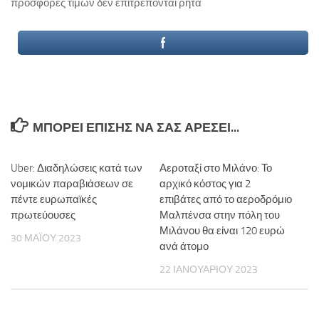
προσφορές τιμών δεν επιτρέπονται ρητά
ΜΠΟΡΕΊ ΕΠΊΣΗΣ ΝΑ ΣΑΣ ΑΡΈΣΕΙ...
Uber: Διαδηλώσεις κατά των
Αεροταξί στο Μιλάνο: Το
νομικών παραβιάσεων σε
αρχικό κόστος για 2
πέντε ευρωπαϊκές
επιβάτες από το αεροδρόμιο
πρωτεύουσες
Μαλπένσα στην πόλη του
Μιλάνου θα είναι 120 ευρώ
30 ΜΑΪ́ΟΥ 2023
ανά άτομο
22 ΙΑΝΟΥΑΡΊΟΥ 2023