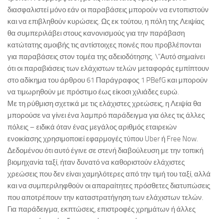
διασφαλιστεί μόνο εάν οι παραβάσεις μπορούν να εντοπιστούν
και να επιβληθούν κυρώσεις. Ως εκ τούτου, η πόλη της Λειψίας
θα συμπεριλάβει στους κανονισμούς για την παράβαση
κατώτατης αμοιβής τις αντίστοιχες ποινές που προβλέπονται
για παραβάσεις στον τομέα της αδειοδότησης. \”Αυτό σημαίνει
ότι οι παραβιάσεις των ελάχιστων τελών μεταφοράς εμπίπτουν
στο αδίκημα του άρθρου 61 Παράγραφος 1 PBefG και μπορούν
να τιμωρηθούν με πρόστιμο έως είκοσι χιλιάδες ευρώ.
Με τη ρύθμιση σχετικά με τις ελάχιστες χρεώσεις, η Λειψία θα
μπορούσε να γίνει ένα λαμπρό παράδειγμα για όλες τις άλλες
πόλεις – ειδικά όταν ένας μεγάλος αριθμός εταιρειών
ενοικίασης χρησιμοποιεί εφαρμογές τύπου Uber ή Free Now.
Δεδομένου ότι αυτό έγινε σε στενή διαβούλευση με την τοπική
βιομηχανία ταξί, ήταν δυνατό να καθοριστούν ελάχιστες
χρεώσεις που δεν είναι χαμηλότερες από την τιμή του ταξί, αλλά
και να συμπεριληφθούν οι απαραίτητες πρόσθετες διατυπώσεις
που αποτρέπουν την καταστρατήγηση των ελάχιστων τελών.
Για παράδειγμα, εκπτώσεις, επιστροφές χρημάτων ή άλλες