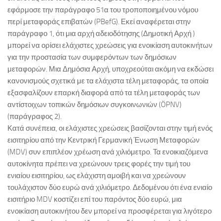
εφάρμοσε την παράγραφο 51α του τροποποιημένου νόμου
περί μεταφοράς επιβατών (PBefG). Εκεί αναφέρεται στην
παράγραφο 1, ότι μια αρχή αδειοδότησης (Δημοτική Αρχή )
μπορεί να ορίσει ελάχιστες χρεώσεις για ενοικίαση αυτοκινήτων
για την προστασία των συμφερόντων των δημόσιων
μεταφορών. Μια Δημόσια Αρχή, υποχρεούται ακόμη να εκδώσει
κανονισμούς σχετικά με τα ελάχιστα τέλη μεταφοράς, τα οποία
εξασφαλίζουν επαρκή διαφορά από τα τέλη μεταφοράς των
αντίστοιχων τοπικών δημόσιων συγκοινωνιών (ÖPNV)
(παράγραφος 2).
Κατά συνέπεια, οι ελάχιστες χρεώσεις βασίζονται στην τιμή ενός
εισιτηρίου από την Κεντρική Γερμανική Ένωση Μεταφορών
(MDV) συν επιπλέον χρέωση ανά χιλιόμετρο. Τα ενοικιαζόμενα
αυτοκίνητα πρέπει να χρεώνουν τρεις φορές την τιμή του
ενιαίου εισιτηρίου, ως ελάχιστη αμοιβή και να χρεώνουν
τουλάχιστον δύο ευρώ ανά χιλιόμετρο. Δεδομένου ότι ένα ενιαίο
εισιτήριο MDV κοστίζει επί του παρόντος δύο ευρώ, μια
ενοικίαση αυτοκινήτου δεν μπορεί να προσφέρεται για λιγότερο