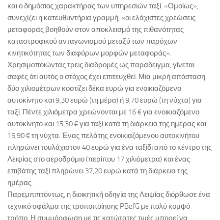
και ο δημόσιος χαρακτήρας των υπηρεσιών ταξί. «Ομοίως»,
συνεχίζει η κατευθυντήρια γραμμή, «οι ελάχιστες χρεώσεις
μεταφοράς βοηθούν στον αποκλεισμό της πιθανότητας
καταστροφικού ανταγωνισμού μεταξύ των παρόχων
κινητικότητας των διαφόρων μορφών μεταφοράς».
Χρησιμοποιώντας τρεις διαδρομές ως παράδειγμα, γίνεται
σαφές ότι αυτός ο στόχος έχει επιτευχθεί. Μια μικρή απόσταση
δύο χιλιομέτρων κοστίζει δέκα ευρώ για ενοικιαζόμενο
αυτοκίνητο και 9,30 ευρώ (τη μέρα) ή 9,70 ευρώ (τη νύχτα) για
ταξί. Πέντε χιλιόμετρα χρεώνονται με 16 € για ενοικιαζόμενο
αυτοκίνητο και 15,30 € για ταξί κατά τη διάρκεια της ημέρας και
15,90 € τη νύχτα. Ένας πελάτης ενοικιαζόμενου αυτοκινήτου
πληρώνει τουλάχιστον 40 ευρώ για ένα ταξίδι από το κέντρο της
Λειψίας στο αεροδρόμιο (περίπου 17 χιλιόμετρα) και ένας
επιβάτης ταξί πληρώνει 37,20 ευρώ κατά τη διάρκεια της
ημέρας.
Παρεμπιπτόντως, η διοικητική οδηγία της Λειψίας διόρθωσε ένα
τεχνικό σφάλμα της τροποποίησης PBefG με πολύ κομψό
τρόπο: Η συμμόρφωση με τις κατώτατες τιμές μπορεί να