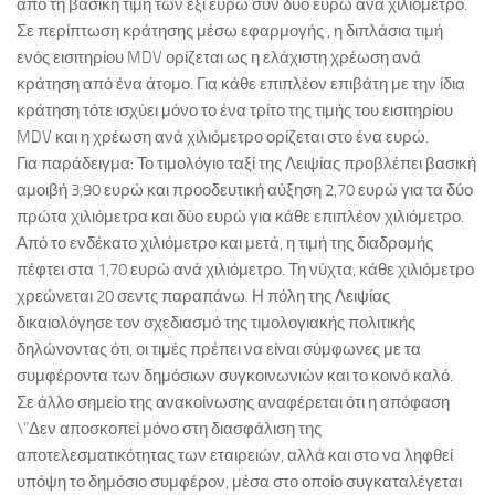
από τη βασική τιμή των έξι ευρώ συν δύο ευρώ ανά χιλιόμετρο.
Σε περίπτωση κράτησης μέσω εφαρμογής , η διπλάσια τιμή
ενός εισιτηρίου MDV ορίζεται ως η ελάχιστη χρέωση ανά
κράτηση από ένα άτομο. Για κάθε επιπλέον επιβάτη με την ίδια
κράτηση τότε ισχύει μόνο το ένα τρίτο της τιμής του εισιτηρίου
MDV και η χρέωση ανά χιλιόμετρο ορίζεται στο ένα ευρώ.
Για παράδειγμα: Το τιμολόγιο ταξί της Λειψίας προβλέπει βασική
αμοιβή 3,90 ευρώ και προοδευτική αύξηση 2,70 ευρώ για τα δύο
πρώτα χιλιόμετρα και δύο ευρώ για κάθε επιπλέον χιλιόμετρο.
Από το ενδέκατο χιλιόμετρο και μετά, η τιμή της διαδρομής
πέφτει στα 1,70 ευρώ ανά χιλιόμετρο. Τη νύχτα, κάθε χιλιόμετρο
χρεώνεται 20 σεντς παραπάνω. Η πόλη της Λειψίας
δικαιολόγησε τον σχεδιασμό της τιμολογιακής πολιτικής
δηλώνοντας ότι, οι τιμές πρέπει να είναι σύμφωνες με τα
συμφέροντα των δημόσιων συγκοινωνιών και το κοινό καλό.
Σε άλλο σημείο της ανακοίνωσης αναφέρεται ότι η απόφαση
\”Δεν αποσκοπεί μόνο στη διασφάλιση της
αποτελεσματικότητας των εταιρειών, αλλά και στο να ληφθεί
υπόψη το δημόσιο συμφέρον, μέσα στο οποίο συγκαταλέγεται