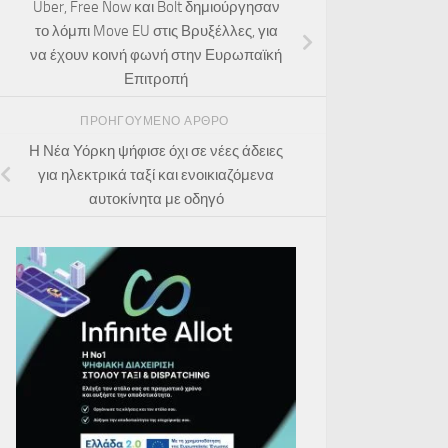
Uber, Free Now και Bolt δημιούργησαν
το λόμπι Move EU στις Βρυξέλλες, για
να έχουν κοινή φωνή στην Ευρωπαϊκή
Επιτροπή
ΠΡΟΗΓΟΎΜΕΝΟ ΆΡΘΡΟ
Η Νέα Υόρκη ψήφισε όχι σε νέες άδειες
για ηλεκτρικά ταξί και ενοικιαζόμενα
αυτοκίνητα με οδηγό