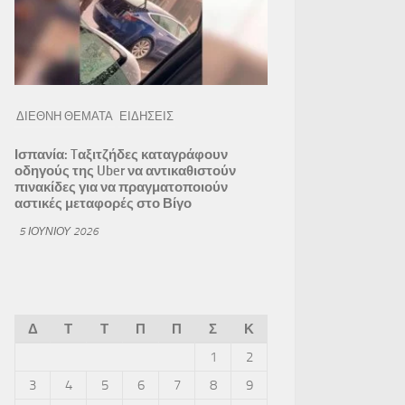
ΔΙΕΘΝΗ ΘΕΜΑΤΑ
ΕΙΔΗΣΕΙΣ
Ισπανία: Tαξιτζήδες καταγράφουν
οδηγούς της Uber να αντικαθιστούν
πινακίδες για να πραγματοποιούν
αστικές μεταφορές στο Βίγο
5 ΙΟΥΝΊΟΥ 2026
Δ
Τ
Τ
Π
Π
Σ
Κ
1
2
3
4
5
6
7
8
9