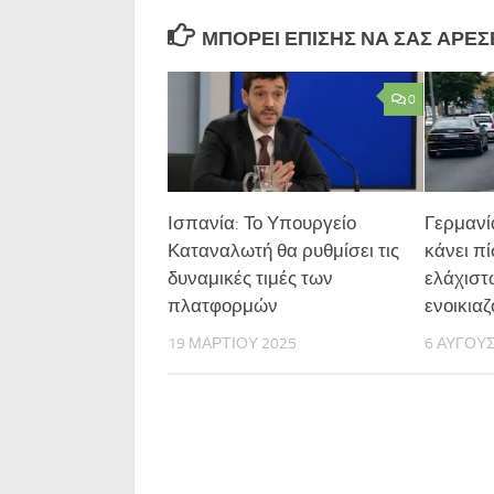
ΜΠΟΡΕΊ ΕΠΊΣΗΣ ΝΑ ΣΑΣ ΑΡΈΣΕΙ
0
Ισπανία: Το Υπουργείο
Γερμανία
Καταναλωτή θα ρυθμίσει τις
κάνει π
δυναμικές τιμές των
ελάχιστ
πλατφορμών
ενοικια
19 ΜΑΡΤΊΟΥ 2025
6 ΑΥΓΟΎ