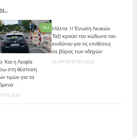
...
0
Mάλτα: H Ένωση Λευκών
Ταξί κρούει τον κώδωνα του
κινδύνου για τις επιθέσεις
σε βάρος των οδηγών
: Και η Λειψία
26 ΑΥΓΟΎΣΤΟΥ 2023
ίσω στη θέσπιση
ων τιμών για τα
ζόμενα
ΣΤΟΥ 2025