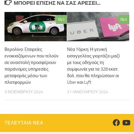
ΜΠΟΡΕΊ ΕΠΊΣΗΣ ΝΑ ΣΑΣ ΑΡΈΣΕΙ...
0
0
Βερολίνο: Eταιρείες
Νέα Yόρκη: Η γενική
ενοικιαζόμενων που τελούν
εισαγγελέας γιορτάζει μαζί
σε αναστολή προσφέρουν
με τους οδηγούς τη
παράνομες υπηρεσίες
συμφωνία για τα 328 εκατ.
μεταφοράς μέσω των
δολ. που θα πληρώσουν οι
πλατφορμών
Uber και Lyft
5 ΝΟΕΜΒΡΊΟΥ 2024
21 ΙΑΝΟΥΑΡΊΟΥ 2024
ΤΕΛΕΥΤΑΙΑ ΝΕΑ