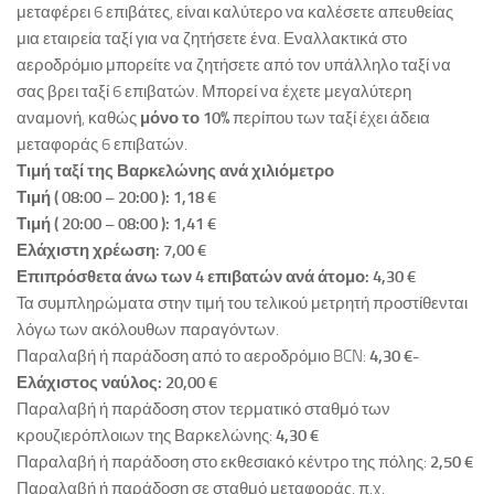
μεταφέρει 6 επιβάτες, είναι καλύτερο να καλέσετε απευθείας
μια εταιρεία ταξί για να ζητήσετε ένα. Εναλλακτικά στο
αεροδρόμιο μπορείτε να ζητήσετε από τον υπάλληλο ταξί να
σας βρει ταξί 6 επιβατών. Μπορεί να έχετε μεγαλύτερη
αναμονή, καθώς
μόνο το 10%
περίπου των ταξί έχει άδεια
μεταφοράς 6 επιβατών.
Τιμή ταξί της Βαρκελώνης ανά χιλιόμετρο
Τιμή ( 08:00 – 20:00 ): 1,18 €
Τιμή ( 20:00 – 08:00 ): 1,41 €
Ελάχιστη χρέωση: 7,00 €
Επιπρόσθετα άνω των 4 επιβατών ανά άτομο: 4,30 €
Τα συμπληρώματα στην τιμή του τελικού μετρητή προστίθενται
λόγω των ακόλουθων παραγόντων.
Παραλαβή ή παράδοση από το αεροδρόμιο BCN:
4,30 €-
Ελάχιστος ναύλος: 20,00 €
Παραλαβή ή παράδοση στον τερματικό σταθμό των
κρουζιερόπλοιων της Βαρκελώνης:
4,30 €
Παραλαβή ή παράδοση στο εκθεσιακό κέντρο της πόλης:
2,50 €
Παραλαβή ή παράδοση σε σταθμό μεταφοράς, π.χ.