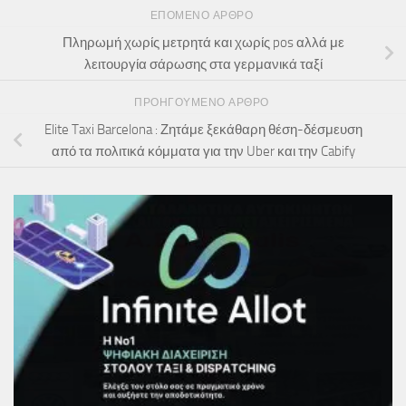
ΕΠΌΜΕΝΟ ΆΡΘΡΟ
Πληρωμή χωρίς μετρητά και χωρίς pos αλλά με
λειτουργία σάρωσης στα γερμανικά ταξί
ΠΡΟΗΓΟΎΜΕΝΟ ΆΡΘΡΟ
Elite Taxi Barcelona : Ζητάμε ξεκάθαρη θέση-δέσμευση
από τα πολιτικά κόμματα για την Uber και την Cabify