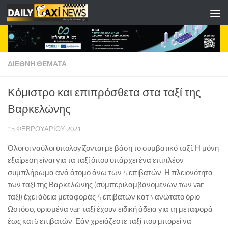
Skip to content
ΔΙΕΘΝΗ ΘΕΜΑΤΑ
Κόμιστρο και επιπρόσθετα στα ταξί της
Βαρκελώνης
15 ΦΕΒΡΟΥΑΡΊΟΥ 2021
Όλοι οι ναύλοι υπολογίζονται με βάση το συμβατικό ταξί. Η μόνη
εξαίρεση είναι για τα ταξί όπου υπάρχει ένα επιπλέον
συμπλήρωμα ανά άτομο άνω των 4 επιβατών. Η πλειονότητα
των ταξί της Βαρκελώνης (συμπεριλαμβανομένων των van
ταξί) έχει άδεια μεταφοράς 4 επιβατών κατ \’ανώτατο όριο.
Ωστόσο, ορισμένα van ταξί έχουν ειδική άδεια για τη μεταφορά
έως και 6 επιβατών. Εάν χρειάζεστε ταξί που μπορεί να