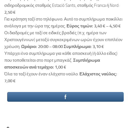
σιδηροδρομικός σταθμός Estació Sants, σταθμός Franca ή Nord:
2,50 €
Για κράτηση ταξί στο τηλέφωνο. Αυτό το συμπλήρωμα ποικίλλει
ανάλογα με την ώρα της ημέρας.
Εύρος τιμών: 3,40 € – 4,50 €
Οι διαδρομές με ταξί σε ειδικές βραδιές (π.χ. ημέρα των
Χριστουγέννων) μεταξύ συγκεκριμένων ωρών έχουν επιπλέον
χρέωση.
Ωράριο: 20:00 – 08:00 Συμπλήρωμα: 3,10 €
Υπάρχει ένα συμπλήρωμα για κάθε αποσκευή (ή άλλο είδος)
που τοποθετείται στο πορτ μπαγκάζ.
Συμπλήρωμα
αποσκευών ανά τεμάχιο: 1,00 €
Όλα τα ταξί έχουν έναν ελάχιστο ναύλο.
Ελάχιστος ναύλος:
7,00 €