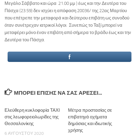
Μεγάλο Σάββατο και ώρα 21.00 μμ ) έως και την Δευτέρα του
Πάσχα (23.59) δεν ισχύει η απόφαση 20036/ της 22ας Μαρτίου
που επέτρεπε την μεταφορά και δεύτερου επιβάτη ως συνοδού
όταν συνέτρεχαν ιατρικοί λόγοι. Συνεπώς το Ταξί μπορεί να
μεταφέρει μόνο έναν επιβάτη από σήμερα το βράδυ έως και την
Δευτέρα του Πάσχα.
ΜΠΟΡΕΊ ΕΠΊΣΗΣ ΝΑ ΣΑΣ ΑΡΈΣΕΙ...
Ελεύθερη κυκλοφορία ΤΑΧΙ
Μέτρα προστασίας σε
στις λεωφορειολωρίδες της
επιβατηγά οχήματα
Θεσσαλονίκης
δημόσιας και ιδιωτικής
χρήσης
6 ΑΥΓΟΎΣΤΟΥ 2020