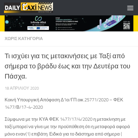
Skip to content
ΧΩΡΊΣ ΚΑΤΗΓΟΡΊΑ
Τι ισχύει για τις μετακινήσεις με Ταξί από
σήμερα το βράδυ έως και την Δευτέρα του
Πάσχα.
18 ΑΠΡΙΛΊΟΥ 2020
Κοινή Υπουργική Απόφαση Δ1α/ΓΠ.οικ.25771/2020 – ΦΕΚ
1477/Β/17-4-2020
Σύμφωνα με την ΚΥΑ ΦΕΚ 1477/17/4/2020 η μετακίνηση με
ταξί μπορεί να γίνει με την προϋπόθεση ότι η μεταφορά αφορά
μόνο εναν(1) επιβάτη. Ειδικά για το διάστημα από σήμερα (