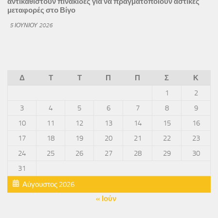
αντικαθιστούν πινακίδες για να πραγματοποιούν αστικές
μεταφορές στο Βίγο
5 ΙΟΥΝΊΟΥ 2026
Δ
Τ
Τ
Π
Π
Σ
Κ
1
2
3
4
5
6
7
8
9
10
11
12
13
14
15
16
17
18
19
20
21
22
23
24
25
26
27
28
29
30
31
Αύγουστος 2026
« Ιούν