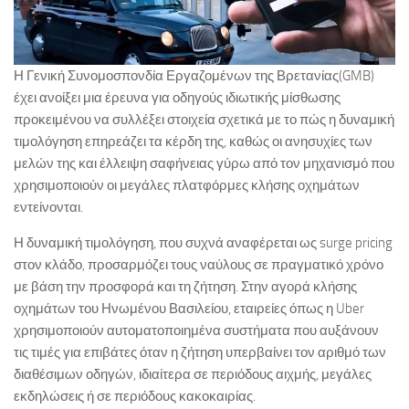
Η Γενική Συνομοσπονδία Εργαζομένων της Βρετανίας(GMB)
έχει ανοίξει μια έρευνα για οδηγούς ιδιωτικής μίσθωσης
προκειμένου να συλλέξει στοιχεία σχετικά με το πώς η δυναμική
τιμολόγηση επηρεάζει τα κέρδη της, καθώς οι ανησυχίες των
μελών της και έλλειψη σαφήνειας γύρω από τον μηχανισμό που
χρησιμοποιούν οι μεγάλες πλατφόρμες κλήσης οχημάτων
εντείνονται.
Η δυναμική τιμολόγηση, που συχνά αναφέρεται ως surge pricing
στον κλάδο, προσαρμόζει τους ναύλους σε πραγματικό χρόνο
με βάση την προσφορά και τη ζήτηση. Στην αγορά κλήσης
οχημάτων του Ηνωμένου Βασιλείου, εταιρείες όπως η Uber
χρησιμοποιούν αυτοματοποιημένα συστήματα που αυξάνουν
τις τιμές για επιβάτες όταν η ζήτηση υπερβαίνει τον αριθμό των
διαθέσιμων οδηγών, ιδιαίτερα σε περιόδους αιχμής, μεγάλες
εκδηλώσεις ή σε περιόδους κακοκαιρίας.