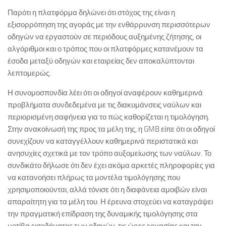
Παρότι η πλατφόρμα δηλώνει ότι στόχος της είναι η
εξισορρόπηση της αγοράς με την ενθάρρυνση περισσότερων
οδηγών να εργαστούν σε περιόδους αυξημένης ζήτησης, οι
αλγόριθμοι και ο τρόπος που οι πλατφόρμες κατανέμουν τα
έσοδα μεταξύ οδηγών και εταιρείας δεν αποκαλύπτονται
λεπτομερώς.
Η συνομοσπονδία λέει ότι οι οδηγοί αναφέρουν καθημερινά
προβλήματα συνδεδεμένα με τις διακυμάνσεις ναύλων και
περιορισμένη σαφήνεια για το πώς καθορίζεται η τιμολόγηση.
Στην ανακοίνωσή της προς τα μέλη της, η GMB είπε ότι οι οδηγοί
συνεχίζουν να καταγγέλλουν καθημερινά περιστατικά και
ανησυχίες σχετικά με τον τρόπο αυξομείωσης των ναύλων. Το
συνδικάτο δήλωσε ότι δεν έχει ακόμα αρκετές πληροφορίες για
να κατανοήσει πλήρως τα μοντέλα τιμολόγησης που
χρησιμοποιούνται, αλλά τόνισε ότι η διαφάνεια αμοιβών είναι
απαραίτητη για τα μέλη του. Η έρευνα στοχεύει να καταγράψει
την πραγματική επίδραση της δυναμικής τιμολόγησης στα