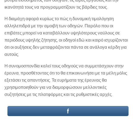
μοτίβα εισοδήματος των οδηγών, τις ώρες εργασίας και την
ικανότητά τους να προγραμματίζουν τις βάρδιες τους.
Η διαμάχη αφορά κυρίως το πώς η δυναμική τιμολόγηση
αλληλεπιδρά με την αμοιβή των οδηγών. Παρόλο που οι
επιβάτες μπορεί να καταβάλλουν υψηλότερους ναύλους σε
περιόδους υψηλής ζήτησης, οι οδηγοί εδώ και καιρό ισχυρίζονται
ότι οι αυξήσεις δεν μεταφράζονται πάντα σε ανάλογα κέρδη για
αυτούς.
Η συνομοσπονδία καλεί τους οδηγούς να συμμετάσχουν στην
έρευνα, προσθέτοντας ότι το θα επικοινωνήσει με τα μέλη μόλις
εξετάσει τις απαντήσεις. Τα ευρήματα της έρευνας θα
χρησιμοποιηθούν για να διαμορφώσουν μελλοντικές
συζητήσεις με τις πλατφόρμες και τις ρυθμιστικές αρχές.