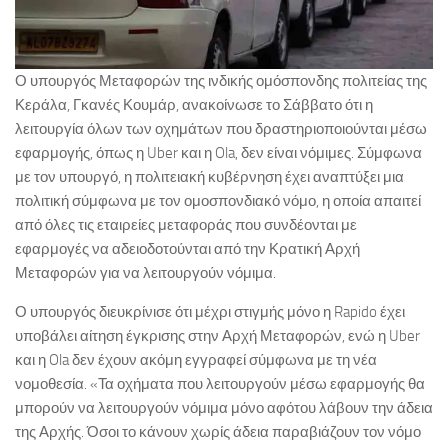
Ο υπουργός Μεταφορών της ινδικής ομόσπονδης πολιτείας της
Κεράλα, Γκανές Κουμάρ, ανακοίνωσε το Σάββατο ότι η
λειτουργία όλων των οχημάτων που δραστηριοποιούνται μέσω
εφαρμογής, όπως η Uber και η Ola, δεν είναι νόμιμες. Σύμφωνα
με τον υπουργό, η πολιτειακή κυβέρνηση έχει αναπτύξει μια
πολιτική σύμφωνα με τον ομοσπονδιακό νόμο, η οποία απαιτεί
από όλες τις εταιρείες μεταφοράς που συνδέονται με
εφαρμογές να αδειοδοτούνται από την Κρατική Αρχή
Μεταφορών για να λειτουργούν νόμιμα.
Ο υπουργός διευκρίνισε ότι μέχρι στιγμής μόνο η Rapido έχει
υποβάλει αίτηση έγκρισης στην Αρχή Μεταφορών, ενώ η Uber
και η Ola δεν έχουν ακόμη εγγραφεί σύμφωνα με τη νέα
νομοθεσία. «Τα οχήματα που λειτουργούν μέσω εφαρμογής θα
μπορούν να λειτουργούν νόμιμα μόνο αφότου λάβουν την άδεια
της Αρχής. Όσοι το κάνουν χωρίς άδεια παραβιάζουν τον νόμο