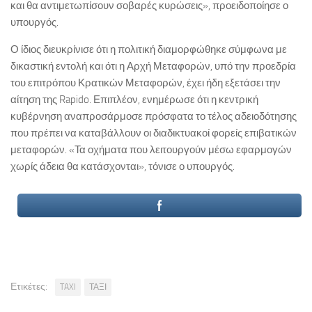
και θα αντιμετωπίσουν σοβαρές κυρώσεις», προειδοποίησε ο
υπουργός.
Ο ίδιος διευκρίνισε ότι η πολιτική διαμορφώθηκε σύμφωνα με
δικαστική εντολή και ότι η Αρχή Μεταφορών, υπό την προεδρία
του επιτρόπου Κρατικών Μεταφορών, έχει ήδη εξετάσει την
αίτηση της Rapido. Επιπλέον, ενημέρωσε ότι η κεντρική
κυβέρνηση αναπροσάρμοσε πρόσφατα το τέλος αδειοδότησης
που πρέπει να καταβάλλουν οι διαδικτυακοί φορείς επιβατικών
μεταφορών. «Τα οχήματα που λειτουργούν μέσω εφαρμογών
χωρίς άδεια θα κατάσχονται», τόνισε ο υπουργός.
Ετικέτες:
TAXI
ΤΑΞΙ