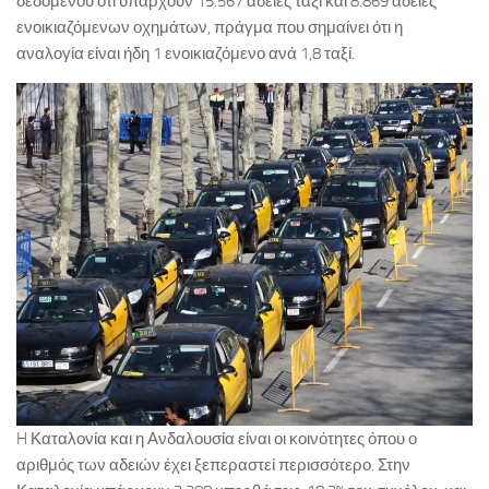
δεδομένου ότι υπάρχουν 15.567 άδειες ταξί και 8.869 άδειες
ενοικιαζόμενων οχημάτων, πράγμα που σημαίνει ότι η
αναλογία είναι ήδη 1 ενοικιαζόμενο ανά 1,8 ταξί.
H Καταλονία και η Ανδαλουσία είναι οι κοινότητες όπου ο
αριθμός των αδειών έχει ξεπεραστεί περισσότερο. Στην