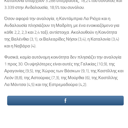
Καταλονία υπάρχουν 3.288 υπερβάσεις, 18,2% του συνόλου, και
3.339 στην Ανδαλουσία, 18,5% του συνόλου.
Όσον αφορά την αναλογία, η Καντάμπρια Λα Ριόχα και η
Ανδαλουσία πλησιάζουν τη Μαδρίτη, με ένα ενοικιαζόμενο για
κάθε 2,2, 2,3 και 2,4 ταξί, αντίστοιχα. Ακολουθούν η Κοινότητα
της Βαλένθια (3,1), οι Βαλεαρίδες Νήσοι (3,4), η Καταλονία (3,4)
και η Ναβάρα (4).
Φυσικά, καμία αυτόνομη κοινότητα δεν πλησιάζει την αναλογία
1 προς 30. Οι υψηλότερες είναι αυτές της Γαλικίας (10,9), της
Αραγονίας (9,5), της Χώρας των Βάσκων (9,1), της Καστίλλης και
Λεόν (8,8), της Αστούριας (7,3), της Μούρθια (6), της Καστίλλης
Λα Μάντσα (4,5) και της Εστρεμαδούρα (4,2).