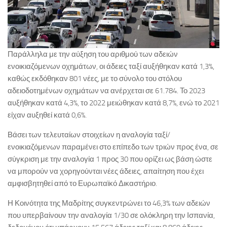
Παράλληλα με την αύξηση του αριθμού των αδειών
ενοικιαζόμενων οχημάτων, οι άδειες ταξί αυξήθηκαν κατά 1,3%,
καθώς εκδόθηκαν 801 νέες, με το σύνολο του στόλου
αδειοδοτημένων οχημάτων να ανέρχεται σε 61.784. Το 2023
αυξήθηκαν κατά 4,3%, το 2022 μειώθηκαν κατά 8,7%, ενώ το 2021
είχαν αυξηθεί κατά 0,6%.
Βάσει των τελευταίων στοιχείων η αναλογία ταξί/
ενοικιαζόμενων παραμένει στο επίπεδο των τριών προς ένα, σε
σύγκριση με την αναλογία 1 προς 30 που ορίζει ως βάση ώστε
να μπορούν να χορηγούνται νέες άδειες, απαίτηση που έχει
αμφισβητηθεί από το Ευρωπαϊκό Δικαστήριο.
Η Κοινότητα της Μαδρίτης συγκεντρώνει το 46,3% των αδειών
που υπερβαίνουν την αναλογία 1/30 σε ολόκληρη την Ισπανία,