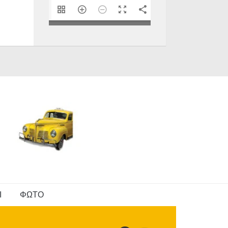
1/40
Ι
ΦΩΤΟ