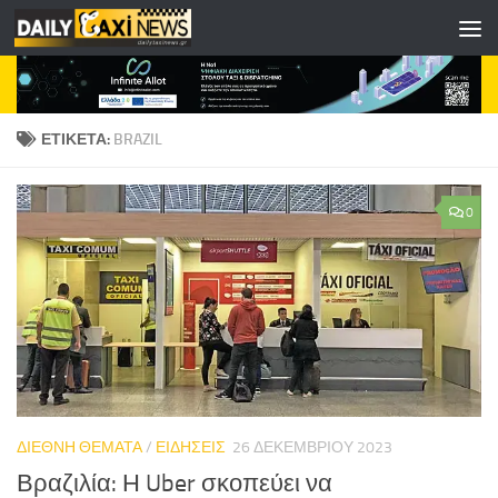
Skip to content
ΕΤΙΚΈΤΑ:
BRAZIL
0
ΔΙΕΘΝΗ ΘΕΜΑΤΑ
/
ΕΙΔΗΣΕΙΣ
26 ΔΕΚΕΜΒΡΊΟΥ 2023
Βραζιλία: Η Uber σκοπεύει να