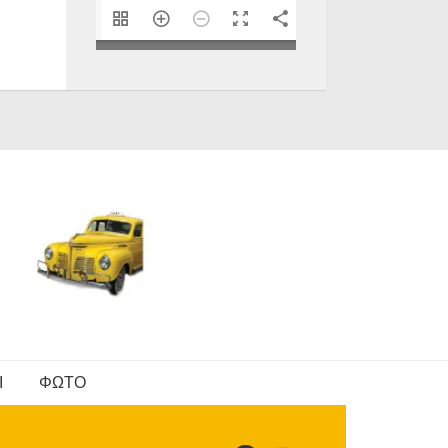
1/40
Ι
ΦΩΤΟ