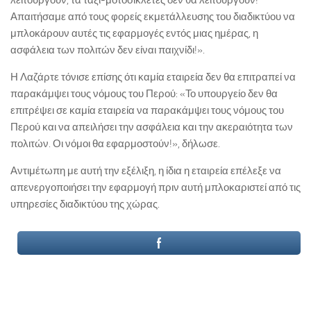
λειτουργούν, τα ταξί-μοτοσικλέτες δεν θα λειτουργούν!
Απαιτήσαμε από τους φορείς εκμετάλλευσης του διαδικτύου να
μπλοκάρουν αυτές τις εφαρμογές εντός μιας ημέρας, η
ασφάλεια των πολιτών δεν είναι παιχνίδι!».
Η Λαζάρτε τόνισε επίσης ότι καμία εταιρεία δεν θα επιτραπεί να
παρακάμψει τους νόμους του Περού: «Το υπουργείο δεν θα
επιτρέψει σε καμία εταιρεία να παρακάμψει τους νόμους του
Περού και να απειλήσει την ασφάλεια και την ακεραιότητα των
πολιτών. Οι νόμοι θα εφαρμοστούν!», δήλωσε.
Αντιμέτωπη με αυτή την εξέλιξη, η ίδια η εταιρεία επέλεξε να
απενεργοποιήσει την εφαρμογή πριν αυτή μπλοκαριστεί από τις
υπηρεσίες διαδικτύου της χώρας.