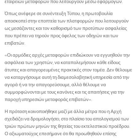
εταιρειών μεταφορών που λειτουργούν μέσω εφαρμογών.
Όπως ανέφερε σε συνέντευξη Τύπου, η πρωτοβουλία
αποσκοπεί στην εποπτεία των πλατφορμών που λειτουργούν
ως μεσάζοντες και τον καθορισμό των προτύπων ασφαλείας
που πρέπει να τηρούν προς όφελος των οδηγών και των
επιβατών.
«Οι αρμόδιες αρχές μεταφορών επιδιώκουν να εγγυηθούν την
ασφάλεια των χρηστών, να καταπολεμήσουν κάθε είδους
άτυπες και απαγορευμένες πρακτικές στον τομέα. Δεν θέλουμε
να καταργήσουμε αυτή τη διαμεσολαβητική υπηρεσία από την
αγορά ή να την απαγορεύσουμε, αλλά θέλουμε να
συμμορφώνονται με τους κανόνες και τις απαιτήσεις για την
παροχή υπηρεσιών μεταφοράς επιβατών».
Η πρόταση κοινοποιήθηκε μαζί με άλλα μέτρα που η Αρχή
σχεδιάζει να δρομολογήσει, στο πλαίσιο του απολογισμού των
τριών πρώτων μηνών της θητείας του εκτελεστικού προέδρου.
Ο αξιωματούχος επεσήμανε ότι θα προωθηθούν επίσης