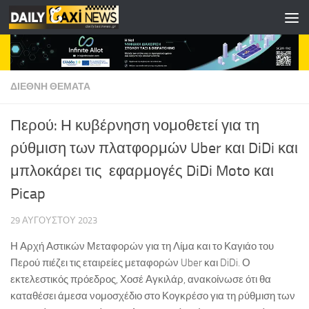
Skip to content
ΔΙΕΘΝΗ ΘΕΜΑΤΑ
Περού: Η κυβέρνηση νομοθετεί για τη
ρύθμιση των πλατφορμών Uber και DiDi και
μπλοκάρει τις εφαρμογές DiDi Moto και
Picap
29 ΑΥΓΟΎΣΤΟΥ 2023
Η Αρχή Αστικών Μεταφορών για τη Λίμα και το Καγιάο του
Περού πιέζει τις εταιρείες μεταφορών Uber και DiDi. Ο
εκτελεστικός πρόεδρος, Χοσέ Αγκιλάρ, ανακοίνωσε ότι θα
καταθέσει άμεσα νομοσχέδιο στο Κογκρέσο για τη ρύθμιση των