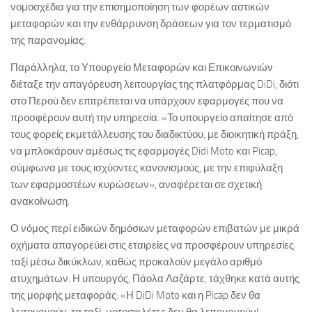
νομοσχέδια για την επισημοποίηση των φορέων αστικών
μεταφορών και την ενθάρρυνση δράσεων για τον τερματισμό
της παρανομίας.
Παράλληλα, το Υπουργείο Μεταφορών και Επικοινωνιών
διέταξε την απαγόρευση λειτουργίας της πλατφόρμας DiDi, διότι
στο Περού δεν επιτρέπεται να υπάρχουν εφαρμογές που να
προσφέρουν αυτή την υπηρεσία. «Το υπουργείο απαίτησε από
τους φορείς εκμετάλλευσης του διαδικτύου, με διοικητική πράξη,
να μπλοκάρουν αμέσως τις εφαρμογές Didi Moto και Picap,
σύμφωνα με τους ισχύοντες κανονισμούς, με την επιφύλαξη
των εφαρμοστέων κυρώσεων», αναφέρεται σε σχετική
ανακοίνωση.
Ο νόμος περί ειδικών δημόσιων μεταφορών επιβατών με μικρά
οχήματα απαγορεύει στις εταιρείες να προσφέρουν υπηρεσίες
ταξί μέσω δικύκλων, καθώς προκαλούν μεγάλο αριθμό
ατυχημάτων. Η υπουργός, Πάολα Λαζάρτε, τάχθηκε κατά αυτής
της μορφής μεταφοράς: «Η DiDi Moto και η Picap δεν θα