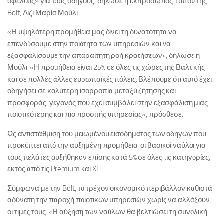
οφέλους» για τους οδηγούς, δήλωσε η εκπρόσωπος Tύπου της
Bolt, Λίζι Μαρία Μούλι.
«Η υψηλότερη προμήθεια μας δίνει τη δυνατότητα να
επενδύσουμε στην ποιότητα των υπηρεσιών και να
εξασφαλίσουμε την απαραίτητη ροή κρατήσεων», δήλωσε η
Μούλι. «Η προμήθεια είναι 25% σε όλες τις χώρες της Βαλτικής
και σε πολλές άλλες ευρωπαϊκές πόλεις. Βλέπουμε ότι αυτό έχει
οδηγήσει σε καλύτερη ισορροπία μεταξύ ζήτησης και
προσφοράς, γεγονός που έχει συμβάλει στην εξασφάλιση μιας
ποιοτικότερης και πιο προσιτής υπηρεσίας», πρόσθεσε.
Ως αντιστάθμιση του μειωμένου εισοδήματος των οδηγών που
προκύπτει από την αυξημένη προμήθεια, οι βασικοί ναύλοι για
τους πελάτες αυξήθηκαν επίσης κατά 5% σε όλες τις κατηγορίες,
εκτός από τις Premium και XL.
Σύμφωνα με την Bolt, το τρέχον οικονομικό περιβάλλον καθιστά
αδύνατη την παροχή ποιοτικών υπηρεσιών χωρίς να αλλάξουν
οι τιμές τους. «Η αύξηση των ναύλων θα βελτιώσει τη συνολική