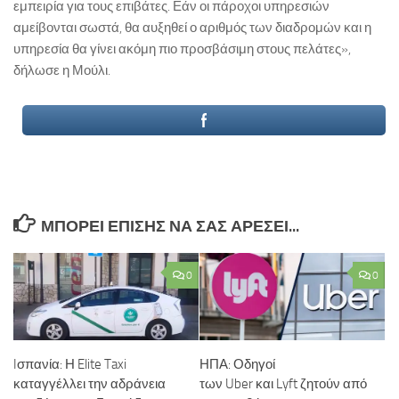
εμπειρία για τους επιβάτες. Εάν οι πάροχοι υπηρεσιών
αμείβονται σωστά, θα αυξηθεί ο αριθμός των διαδρομών και η
υπηρεσία θα γίνει ακόμη πιο προσβάσιμη στους πελάτες»,
δήλωσε η Μούλι.
ΜΠΟΡΕΊ ΕΠΊΣΗΣ ΝΑ ΣΑΣ ΑΡΈΣΕΙ...
0
0
Iσπανία: Η Elite Taxi
ΗΠΑ: Οδηγοί
καταγγέλλει την αδράνεια
των Uber και Lyft ζητούν από