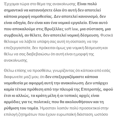
Έρχομαι τώρα στο θέμα της ανακοίνωσης.
Είναι πολύ
σημαντικό να κατανοήσετε όλοι ότι αυτή δεν αποτελεί
κάποια μορφή νομοθεσίας. Δεν αποτελεί κανονισμό, δεν
είναι οδηγία, δεν είναι καν ένα νομικό εργαλείο. Είναι αυτό
που αποκαλούμε στις Βρυξέλλες
soft
law
, μια σύσταση, μια
συμβουλή, αν θέλετε, δεν αποτελεί νομική δέσμευση.
Φυσικά
θέλουμε να λάβετε υπόψη σας αυτή τη σύσταση, να την
επεξεργαστείτε, δεν πρόκειται όμως για νομική δέσμευση και
θέλω να σας διαβεβαιώσω ότι αυτή είναι η μορφή της
ανακοίνωσης.
Θέλω επίσης να προσθέσω, γνωρίζοντας ότι κάποιοι από εσάς
διαφωνείτε μαζί μου, ότι
δεν επεξεργαζόμαστε κάποια
νομοθεσία με αφορμή αυτή την ανακοίνωση
.
Δεν υπάρχει
καμία τέτοια πρόθεση από την πλευρά της Επιτροπής, αφού
έτσι κι αλλιώς, τα κράτη μέλη ή οι τοπικές αρχές είναι
αρμόδιες για τις πολιτικές που θα ακολουθήσουν και τη
ρύθμιση του τομέα.
Ήμασταν λοιπόν πολύ προσεκτικοί στην
επιλογή ζητημάτων που έχουν ευρωπαϊκή διάσταση, ωστόσο