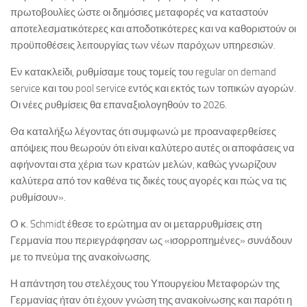
πρωτοβουλίες ώστε οι δημόσιες μεταφορές να καταστούν
αποτελεσματικότερες και αποδοτικότερες και να καθοριστούν οι
προϋποθέσεις λειτουργίας των νέων παρόχων υπηρεσιών.
Εν κατακλείδι, ρυθμίσαμε τους τομείς του regular on demand
service και του pool service εντός και εκτός των τοπικών αγορών.
Οι νέες ρυθμίσεις θα επαναξιολογηθούν το 2026.
Θα καταλήξω λέγοντας ότι συμφωνώ με προαναφερθείσες
απόψεις που θεωρούν ότι είναι καλύτερο αυτές οι αποφάσεις να
αφήνονται στα χέρια των κρατών μελών, καθώς γνωρίζουν
καλύτερα από τον καθένα τις δικές τους αγορές και πώς να τις
ρυθμίσουν».
Ο κ. Schmidt έθεσε το ερώτημα αν οι μεταρρυθμίσεις στη
Γερμανία που περιεγράφησαν ως «ισορροπημένες» συνάδουν
με το πνεύμα της ανακοίνωσης.
Η απάντηση του στελέχους του Υπουργείου Μεταφορών της
Γερμανίας ήταν ότι έχουν γνώση της ανακοίνωσης και παρότι η