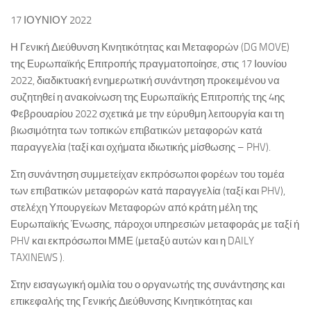
17 ΙΟΥΝΙΟΥ 2022
Η Γενική Διεύθυνση Κινητικότητας και Μεταφορών (DG MOVE)
της Ευρωπαϊκής Επιτροπής πραγματοποίησε, στις 17 Ιουνίου
2022, διαδικτυακή ενημερωτική συνάντηση προκειμένου να
συζητηθεί η ανακοίνωση της Ευρωπαϊκής Επιτροπής της 4ης
Φεβρουαρίου 2022 σχετικά με την εύρυθμη λειτουργία και τη
βιωσιμότητα των τοπικών επιβατικών μεταφορών κατά
παραγγελία (ταξί και οχήματα ιδιωτικής μίσθωσης – PHV).
Στη συνάντηση συμμετείχαν εκπρόσωποι φορέων του τομέα
των επιβατικών μεταφορών κατά παραγγελία (ταξί και PHV),
στελέχη Υπουργείων Μεταφορών από κράτη μέλη της
Ευρωπαϊκής Ένωσης, πάροχοι υπηρεσιών μεταφοράς με ταξί ή
PHV και εκπρόσωποι ΜΜΕ (μεταξύ αυτών και η DAILY
TAXINEWS ).
Στην εισαγωγική ομιλία του ο οργανωτής της συνάντησης και
επικεφαλής της Γενικής Διεύθυνσης Κινητικότητας και