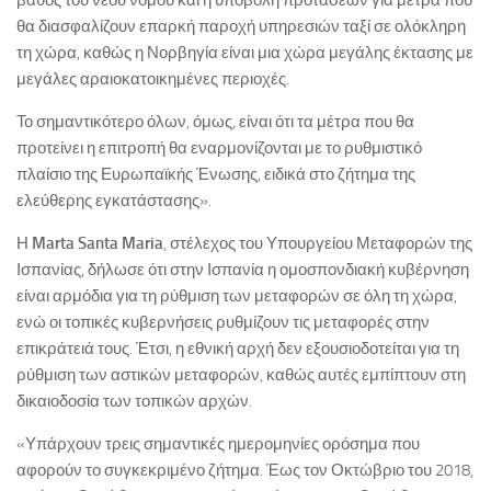
βάθος του νέου νόμου και η υποβολή προτάσεων για μέτρα που
θα διασφαλίζουν επαρκή παροχή υπηρεσιών ταξί σε ολόκληρη
τη χώρα, καθώς η Νορβηγία είναι μια χώρα μεγάλης έκτασης με
μεγάλες αραιοκατοικημένες περιοχές.
Το σημαντικότερο όλων, όμως, είναι ότι τα μέτρα που θα
προτείνει η επιτροπή θα εναρμονίζονται με το ρυθμιστικό
πλαίσιο της Ευρωπαϊκής Ένωσης, ειδικά στο ζήτημα της
ελεύθερης εγκατάστασης».
Η
Marta
Santa
Maria
, στέλεχος του Υπουργείου Μεταφορών της
Ισπανίας, δήλωσε ότι στην Ισπανία η ομοσπονδιακή κυβέρνηση
είναι αρμόδια για τη ρύθμιση των μεταφορών σε όλη τη χώρα,
ενώ οι τοπικές κυβερνήσεις ρυθμίζουν τις μεταφορές στην
επικράτειά τους. Έτσι, η εθνική αρχή δεν εξουσιοδοτείται για τη
ρύθμιση των αστικών μεταφορών, καθώς αυτές εμπίπτουν στη
δικαιοδοσία των τοπικών αρχών.
«Υπάρχουν τρεις σημαντικές ημερομηνίες ορόσημα που
αφορούν το συγκεκριμένο ζήτημα. Έως τον Οκτώβριο του 2018,