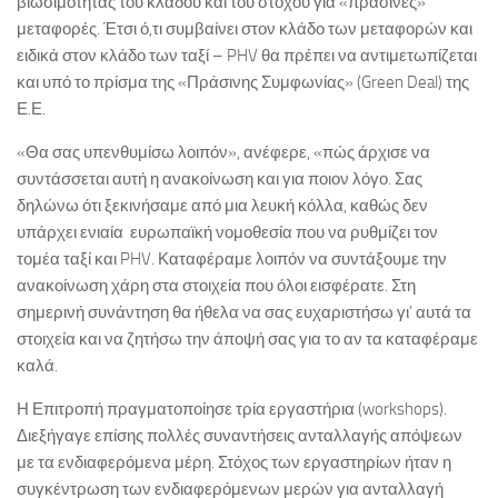
βιωσιμότητας του κλάδου και του στόχου για «πράσινες»
μεταφορές. Έτσι ό,τι συμβαίνει στον κλάδο των μεταφορών και
ειδικά στον κλάδο των ταξί – PHV θα πρέπει να αντιμετωπίζεται
και υπό το πρίσμα της «Πράσινης Συμφωνίας» (Green Deal) της
Ε.Ε.
«Θα σας υπενθυμίσω λοιπόν», ανέφερε, «πώς άρχισε να
συντάσσεται αυτή η ανακοίνωση και για ποιον λόγο. Σας
δηλώνω ότι ξεκινήσαμε από μια λευκή κόλλα, καθώς δεν
υπάρχει ενιαία ευρωπαϊκή νομοθεσία που να ρυθμίζει τον
τομέα ταξί και PHV. Καταφέραμε λοιπόν να συντάξουμε την
ανακοίνωση χάρη στα στοιχεία που όλοι εισφέρατε. Στη
σημερινή συνάντηση θα ήθελα να σας ευχαριστήσω γι’ αυτά τα
στοιχεία και να ζητήσω την άποψή σας για το αν τα καταφέραμε
καλά.
Η Επιτροπή πραγματοποίησε τρία εργαστήρια (workshops).
Διεξήγαγε επίσης πολλές συναντήσεις ανταλλαγής απόψεων
με τα ενδιαφερόμενα μέρη. Στόχος των εργαστηρίων ήταν η
συγκέντρωση των ενδιαφερόμενων μερών για ανταλλαγή