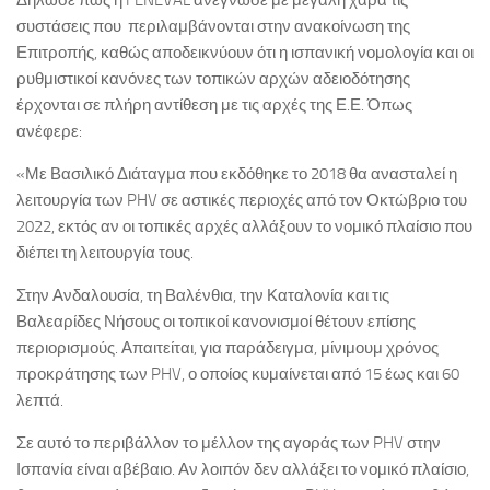
Δήλωσε πως η FENEVAL ανέγνωσε με μεγάλη χαρά τις
συστάσεις που περιλαμβάνονται στην ανακοίνωση της
Επιτροπής, καθώς αποδεικνύουν ότι η ισπανική νομολογία και οι
ρυθμιστικοί κανόνες των τοπικών αρχών αδειοδότησης
έρχονται σε πλήρη αντίθεση με τις αρχές της Ε.Ε. Όπως
ανέφερε:
«Με Βασιλικό Διάταγμα που εκδόθηκε το 2018 θα ανασταλεί η
λειτουργία των PHV σε αστικές περιοχές από τον Οκτώβριο του
2022, εκτός αν οι τοπικές αρχές αλλάξουν το νομικό πλαίσιο που
διέπει τη λειτουργία τους.
Στην Ανδαλουσία, τη Βαλένθια, την Καταλονία και τις
Βαλεαρίδες Νήσους οι τοπικοί κανονισμοί θέτουν επίσης
περιορισμούς. Απαιτείται, για παράδειγμα, μίνιμουμ χρόνος
προκράτησης των PHV, ο οποίος κυμαίνεται από 15 έως και 60
λεπτά.
Σε αυτό το περιβάλλον το μέλλον της αγοράς των PHV στην
Ισπανία είναι αβέβαιο. Αν λοιπόν δεν αλλάξει το νομικό πλαίσιο,