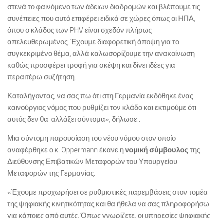
στενά το φαινόμενο των άδειων διαδρομών και βλέπουμε τις
συνέπειες που αυτό επιφέρει ειδικά σε χώρες όπως οι ΗΠΑ,
όπου ο κλάδος των PHV είναι σχεδόν πλήρως
απελευθερωμένος. Έχουμε διαφορετική άποψη για το
συγκεκριμένο θέμα, αλλά καλωσορίζουμε την ανακοίνωση
καθώς προσφέρει τροφή για σκέψη και δίνει ιδέες για
περαιτέρω συζήτηση.
Καταλήγοντας, να σας πω ότι στη Γερμανία εκδόθηκε ένας
καινούργιος νόμος που ρυθμίζει τον κλάδο και εκτιμούμε ότι
αυτός δεν θα αλλάξει σύντομα», δήλωσε..
Μια σύντομη παρουσίαση του νέου νόμου στον οποίο
αναφέρθηκε ο κ. Oppermann έκανε η
νομική σύμβουλος
της
Διεύθυνσης Επιβατικών Μεταφορών του Υπουργείου
Μεταφορών της Γερμανίας.
«Έχουμε προχωρήσει σε ρυθμιστικές παρεμβάσεις στον τομέα
της ψηφιακής κινητικότητας και θα ήθελα να σας πληροφορήσω
για κάποιες από αυτές. Όπως γνωρίζετε, οι υπηρεσίες ψηφιακής