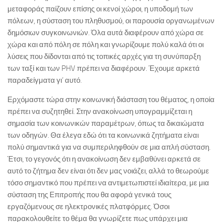
μεταφοράς παίζουν επίσης οι κενοί χώροι, η υποδομή των
πόλεων, η σύσταση του πληθυσμού, οι παρουσία οργανωμένων
δημόσιων συγκοινωνιών. Όλα αυτά διαφέρουν από χώρα σε
χώρα και από πόλη σε πόλη και γνωρίζουμε πολύ καλά ότι οι
λύσεις που δίδονται από τις τοπικές αρχές για τη συνύπαρξη
των ταξί και των PHV πρέπει να διαφέρουν. Έχουμε αρκετά
παραδείγματα γι’ αυτό.
Ερχόμαστε τώρα στην κοινωνική διάσταση του θέματος, η οποία
πρέπει να συζητηθεί. Στην ανακοίνωση υπογραμμίζεται η
σημασία των κοινωνικών παραμέτρων, όπως τα δικαιώματα
των οδηγών. Θα έλεγα εδώ ότι τα κοινωνικά ζητήματα είναι
πολύ σημαντικά για να συμπεριληφθούν σε μια απλή σύσταση.
Έτσι, το γεγονός ότι η ανακοίνωση δεν εμβαθύνει αρκετά σε
αυτό το ζήτημα δεν είναι ότι δεν μας νοιάζει, αλλά το θεωρούμε
τόσο σημαντικό που πρέπει να αντιμετωπιστεί ιδιαίτερα, με μια
σύσταση της Επιτροπής που θα αφορά γενικά τους
εργαζόμενους σε ηλεκτρονικές πλατφόρμες. Όσοι
παρακολουθείτε το θέμα θα γνωρίζετε πως υπάρχει μια