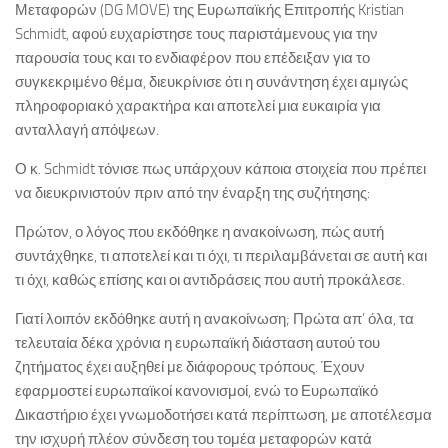
Μεταφορών (DG MOVE) της Ευρωπαϊκής Επιτροπής Kristian
Schmidt, αφού ευχαρίστησε τους παριστάμενους για την
παρουσία τους και το ενδιαφέρον που επέδειξαν για το
συγκεκριμένο θέμα, διευκρίνισε ότι η συνάντηση έχει αμιγώς
πληροφοριακό χαρακτήρα και αποτελεί μια ευκαιρία για
ανταλλαγή απόψεων.
Ο κ. Schmidt τόνισε πως υπάρχουν κάποια στοιχεία που πρέπει
να διευκρινιστούν πριν από την έναρξη της συζήτησης:
Πρώτον, ο λόγος που εκδόθηκε η ανακοίνωση, πώς αυτή
συντάχθηκε, τι αποτελεί και τι όχι, τι περιλαμβάνεται σε αυτή και
τι όχι, καθώς επίσης και οι αντιδράσεις που αυτή προκάλεσε.
Γιατί λοιπόν εκδόθηκε αυτή η ανακοίνωση; Πρώτα απ’ όλα, τα
τελευταία δέκα χρόνια η ευρωπαϊκή διάσταση αυτού του
ζητήματος έχει αυξηθεί με διάφορους τρόπους. Έχουν
εφαρμοστεί ευρωπαϊκοί κανονισμοί, ενώ το Ευρωπαϊκό
Δικαστήριο έχει γνωμοδοτήσει κατά περίπτωση, με αποτέλεσμα
την ισχυρή πλέον σύνδεση του τομέα μεταφορών κατά