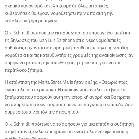
σχετικό κανονισμό και ελπίζουμε ότι όλες οι τοπικές
κυβερνήσεις θα έχουν νομοθετήσει πριν από αυτή την
καταληκτική ημερομηνία».
Ο κ. Schmidt ρώτησε την εκπρόσωπο του υπουργείου, μετά και
τις δηλώσεις του Juan Luis Barahona ότι οι νέες νομοθετικές
ρυθμίσεις έρχονται σε διαμετρική αντίθεση με την ευρωπαϊκή
νομοθεσία και τις κατευθυντήριες γραμμές της ανακοίνωσης, αν
συμφωνεί με αυτή την τοποθέτηση ή πρόκειται για ένα πιο
περίπλοκο ζήτημα.
Η απάντηση της Marta Santa Maria ήταν η εξής: «Θεωρώ πως
είναι πολύ πιο περίπλοκο. Η ανακοίνωση αναλύει τα βασικά
ζητήματα που αφορούν αυτή την ιστορική αγορά και θα πρέπει
να αντιμετωπιστούν ισορροπημένα σε παγκόσμιο επίπεδο. Δεν
συμμερίζομαι λοιπόν την άποψή του».
Ο κ. Schmidt πρότεινε να το αφήσουν για μια επιτόπια συζήτηση
στην Ισπανία, αλλά επισήμανε ότι είναι πολύ ενδιαφέρουσα η