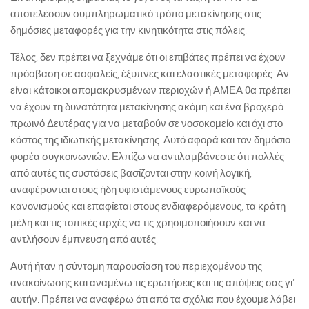
αποτελέσουν συμπληρωματικό τρόπο μετακίνησης στις
δημόσιες μεταφορές για την κινητικότητα στις πόλεις.
Τέλος, δεν πρέπει να ξεχνάμε ότι οι επιβάτες πρέπει να έχουν
πρόσβαση σε ασφαλείς, έξυπνες και ελαστικές μεταφορές. Αν
είναι κάτοικοι απομακρυσμένων περιοχών ή ΑΜΕΑ θα πρέπει
να έχουν τη δυνατότητα μετακίνησης ακόμη και ένα βροχερό
πρωινό Δευτέρας για να μεταβούν σε νοσοκομείο και όχι στο
κόστος της ιδιωτικής μετακίνησης. Αυτό αφορά και τον δημόσιο
φορέα συγκοινωνιών. Ελπίζω να αντιλαμβάνεστε ότι πολλές
από αυτές τις συστάσεις βασίζονται στην κοινή λογική,
αναφέρονται στους ήδη υφιστάμενους ευρωπαϊκούς
κανονισμούς και επαφίεται στους ενδιαφερόμενους, τα κράτη
μέλη και τις τοπικές αρχές να τις χρησιμοποιήσουν και να
αντλήσουν έμπνευση από αυτές.
Αυτή ήταν η σύντομη παρουσίαση του περιεχομένου της
ανακοίνωσης και αναμένω τις ερωτήσεις και τις απόψεις σας γι’
αυτήν. Πρέπει να αναφέρω ότι από τα σχόλια που έχουμε λάβει