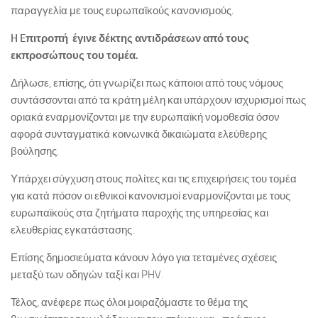
παραγγελία με τους ευρωπαϊκούς κανονισμούς.
H
E
πιτροπή έγινε δέκτης αντιδράσεων από τους
εκπροσώπους του τομέα.
Δήλωσε, επίσης, ότι γνωρίζει πως κάποιοι από τους νόμους
συντάσσονται από τα κράτη μέλη και υπάρχουν ισχυρισμοί πως
οριακά εναρμονίζονται με την ευρωπαϊκή νομοθεσία όσον
αφορά συνταγματικά κοινωνικά δικαιώματα ελεύθερης
βούλησης.
Υπάρχει σύγχυση στους πολίτες και τις επιχειρήσεις του τομέα
για κατά πόσον οι εθνικοί κανονισμοί εναρμονίζονται με τους
ευρωπαϊκούς στα ζητήματα παροχής της υπηρεσίας και
ελευθερίας εγκατάστασης.
Επίσης δημοσιεύματα κάνουν λόγο για τεταμένες σχέσεις
μεταξύ των οδηγών ταξί και PHV.
Τέλος, ανέφερε πως όλοι μοιραζόμαστε το θέμα της