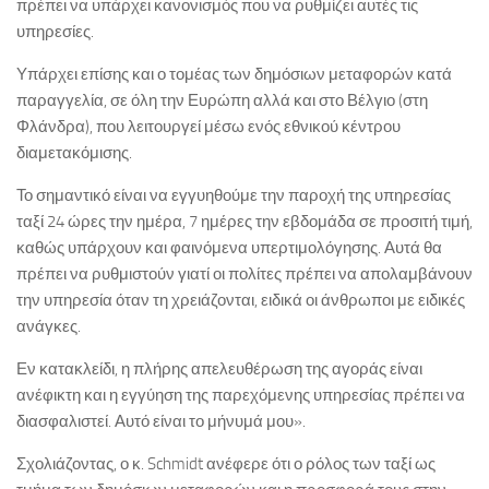
πρέπει να υπάρχει κανονισμός που να ρυθμίζει αυτές τις
υπηρεσίες.
Υπάρχει επίσης και ο τομέας των δημόσιων μεταφορών κατά
παραγγελία, σε όλη την Ευρώπη αλλά και στο Βέλγιο (στη
Φλάνδρα), που λειτουργεί μέσω ενός εθνικού κέντρου
διαμετακόμισης.
Το σημαντικό είναι να εγγυηθούμε την παροχή της υπηρεσίας
ταξί 24 ώρες την ημέρα, 7 ημέρες την εβδομάδα σε προσιτή τιμή,
καθώς υπάρχουν και φαινόμενα υπερτιμολόγησης. Αυτά θα
πρέπει να ρυθμιστούν γιατί οι πολίτες πρέπει να απολαμβάνουν
την υπηρεσία όταν τη χρειάζονται, ειδικά οι άνθρωποι με ειδικές
ανάγκες.
Εν κατακλείδι, η πλήρης απελευθέρωση της αγοράς είναι
ανέφικτη και η εγγύηση της παρεχόμενης υπηρεσίας πρέπει να
διασφαλιστεί. Αυτό είναι το μήνυμά μου».
Σχολιάζοντας, ο κ. Schmidt ανέφερε ότι ο ρόλος των ταξί ως