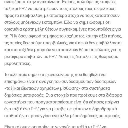
αναφέρεται στην ανακοίνωση. Επίσης, καλούμε τις εταιρείες
ταξί και PHV να μετατρέψουν τους στόλους τους σε φιλικούς
προς το περιβάλλον, με απώτερο στόχο να τους καταστήσουν
στόλους μηδενικών εκπομπών. Εδώ να σημειώσουμε ότι
ορισμένα κράτη μέλη θέτουν συγκεκριμένες προϋποθέσεις για
τα PHV όσον αφορά το μήκος του οχήματος και την αξία κτήσης,
τις οποίες θεωρούμε υπερβολικές, γιατί αφού δεν επιβάλλονται
και στα ταξί δεν μπορούν να αποτελούν θέμα ασφάλειας για τη
μεταφορά επιβατών με PHV. Aυτές τις διατάξεις τις θεωρούμε
μεροληπτικές.
Το τελευταίο σημείο της ανακοίνωσης που θα ήθελα να
επισημάνω είναι η ανάγκη του συνδυασμού των δύο τομέων
-ταξί και ιδιωτικών οχημάτων μίσθωσης- στα συστήματα
δημόσιας μεταφοράς. Ενα στοιχείο που προέκυψε στα διάφορα
εργαστήρια που πραγματοποιήσαμε είναι ότι κάποιος παίρνει
ένα ταξί ή ένα PHV για να μεταβεί σε κάποιον σιδηροδρομικό
σταθμό ή να προσεγγίσει ένα άλλο μέσο δημόσιας μεταφοράς.
Είναι κρίσιμης σημασίας το γεγονός τα ταξί ή τα PHV να