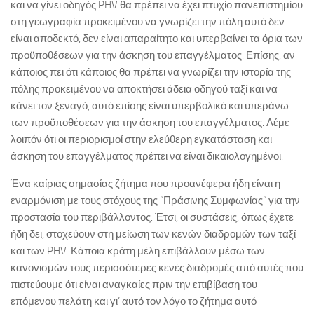
και να γίνει οδηγός PHV θα πρέπει να έχει πτυχίο πανεπιστημίου
στη γεωγραφία προκειμένου να γνωρίζει την πόλη αυτό δεν
είναι αποδεκτό, δεν είναι απαραίτητο και υπερβαίνει τα όρια των
προϋποθέσεων για την άσκηση του επαγγέλματος. Επίσης, αν
κάποιος πει ότι κάποιος θα πρέπει να γνωρίζει την ιστορία της
πόλης προκειμένου να αποκτήσει άδεια οδηγού ταξί και να
κάνει τον ξεναγό, αυτό επίσης είναι υπερβολικό και υπεράνω
των προϋποθέσεων για την άσκηση του επαγγέλματος. Λέμε
λοιπόν ότι οι περιορισμοί στην ελεύθερη εγκατάσταση και
άσκηση του επαγγέλματος πρέπει να είναι δικαιολογημένοι.
Ένα καίριας σημασίας ζήτημα που προανέφερα ήδη είναι η
εναρμόνιση με τους στόχους της “Πράσινης Συμφωνίας” για την
προστασία του περιβάλλοντος. Έτσι, οι συστάσεις, όπως έχετε
ήδη δει, στοχεύουν στη μείωση των κενών διαδρομών των ταξί
και των PHV. Κάποια κράτη μέλη επιβάλλουν μέσω των
κανονισμών τους περισσότερες κενές διαδρομές από αυτές που
πιστεύουμε ότι είναι αναγκαίες πριν την επιβίβαση του
επόμενου πελάτη και γι’ αυτό τον λόγο το ζήτημα αυτό