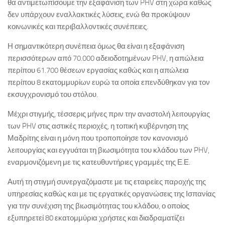
θα αντιμετωπίσουμε την εξαφάνιση των PHV στη χώρα καθώς
δεν υπάρχουν εναλλακτικές λύσεις, ενώ θα προκύψουν
κοινωνικές και περιβαλλοντικές συνέπειες.
Η σημαντικότερη συνέπεια όμως θα είναι η εξαφάνιση
περισσότερων από 70.000 αδειοδοτημένων PHV, η απώλεια
περίπου 61.700 θέσεων εργασίας καθώς και η απώλεια
περίπου 8 εκατομμυρίων ευρώ τα οποία επενδύθηκαν για τον
εκσυγχρονισμό του στόλου.
Μέχρι στιγμής, τέσσερις μήνες πριν την αναστολή λειτουργίας
των PHV στις αστικές περιοχές, η τοπική κυβέρνηση της
Μαδρίτης είναι η μόνη που τροποποίησε τον κανονισμό
λειτουργίας και εγγυάται τη βιωσιμότητα του κλάδου των PHV,
εναρμονιζόμενη με τις κατευθυντήριες γραμμές της Ε.Ε.
Αυτή τη στιγμή συνεργαζόμαστε με τις εταιρείες παροχής της
υπηρεσίας καθώς και με τις εργατικές οργανώσεις της Ισπανίας
για την συνέχιση της βιωσιμότητας του κλάδου, ο οποίος
εξυπηρετεί 80 εκατομμύρια χρήστες και διαδραματίζει