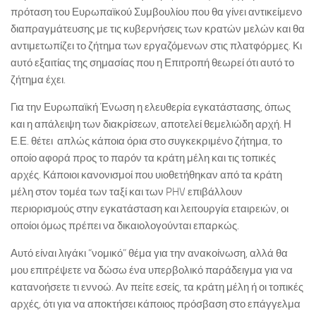
πρόταση του Ευρωπαϊκού Συμβουλίου που θα γίνει αντικείμενο
διαπραγμάτευσης με τις κυβερνήσεις των κρατών μελών και θα
αντιμετωπίζει το ζήτημα των εργαζόμενων στις πλατφόρμες. Κι
αυτό εξαιτίας της σημασίας που η Επιτροπή θεωρεί ότι αυτό το
ζήτημα έχει.
Για την Ευρωπαϊκή Ένωση η ελευθερία εγκατάστασης, όπως
και η απάλειψη των διακρίσεων, αποτελεί θεμελιώδη αρχή. Η
Ε.Ε. θέτει απλώς κάποια όρια στο συγκεκριμένο ζήτημα, το
οποίο αφορά προς το παρόν τα κράτη μέλη και τις τοπικές
αρχές. Κάποιοι κανονισμοί που υιοθετήθηκαν από τα κράτη
μέλη στον τομέα των ταξί και των PHV επιβάλλουν
περιορισμούς στην εγκατάσταση και λειτουργία εταιρειών, οι
οποίοι όμως πρέπει να δικαιολογούνται επαρκώς.
Αυτό είναι λιγάκι “νομικό” θέμα για την ανακοίνωση, αλλά θα
μου επιτρέψετε να δώσω ένα υπερβολικό παράδειγμα για να
κατανοήσετε τι εννοώ. Αν πείτε εσείς, τα κράτη μέλη ή οι τοπικές
αρχές, ότι για να αποκτήσει κάποιος πρόσβαση στο επάγγελμα