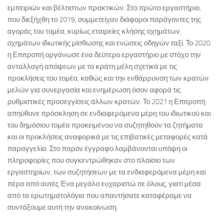
εμπειριών και βέλτιστων πρακτικών. Στο πρώτο εργαστήριο,
που διεξήχθη το 2019, συμμετείχαν διάφοροι παράγοντες της
αγοράς του τομέα, κυρίως εταιρείες κλήσης οχημάτων,
οχημάτων ιδιωτικής μίσθωσης και ενώσεις οδηγών ταξί. Το 2020
η Επιτροπή οργάνωσε ένα δεύτερο εργαστήριο με στόχο την
ανταλλαγή απόψεων με τα κράτη μέλη σχετικά με τις
προκλήσεις του τομέα, καθώς και την ενθάρρυνση των κρατών
μελών για συνεργασία και ενημέρωση όσον αφορά τις
ρυθμιστικές προσεγγίσεις άλλων κρατών. Το 2021 η Επιτροπή
απηύθυνε πρόσκληση σε ενδιαφερόμενα μέρη του ιδιωτικού και
του δημόσιου τομέα προκειμένου να συζητηθούν τα ζητήματα
και οι προκλήσεις αναφορικά με τις επιβατικές μεταφορές κατά
παραγγελία. Στο παρόν έγγραφο λαμβάνονται υπόψη οι
πληροφορίες που συγκεντρώθηκαν στο πλαίσιο των
εργαστηρίων, των συζητήσεων με τα ενδιαφερόμενα μέρη και
πέρα από αυτές.Ένα μεγάλο ευχαριστώ σε όλους, γιατί μέσα
από τα ερωτηματολόγια που απαντήσατε καταφέραμε να
συντάξουμε αυτή την ανακοίνωση.