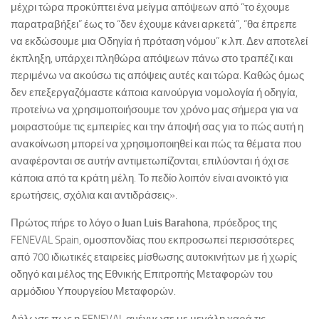
μέχρι τώρα προκύπτει ένα μείγμα απόψεων από “το έχουμε
παρατραβήξει” έως το “δεν έχουμε κάνει αρκετά”, “θα έπρεπε
να εκδώσουμε μια Οδηγία ή πρόταση νόμου” κ.λπ. Δεν αποτελεί
έκπληξη, υπάρχει πληθώρα απόψεων πάνω στο τραπέζι και
περιμένω να ακούσω τις απόψεις αυτές και τώρα. Καθώς όμως
δεν επεξεργαζόμαστε κάποια καινούργια νομολογία ή οδηγία,
προτείνω να χρησιμοποιήσουμε τον χρόνο μας σήμερα για να
μοιραστούμε τις εμπειρίες και την άποψή σας για το πώς αυτή η
ανακοίνωση μπορεί να χρησιμοποιηθεί και πώς τα θέματα που
αναφέρονται σε αυτήν αντιμετωπίζονται, επιλύονται ή όχι σε
κάποια από τα κράτη μέλη. Το πεδίο λοιπόν είναι ανοικτό για
ερωτήσεις, σχόλια και αντιδράσεις».
Πρώτος πήρε το λόγο ο
Juan
Luis
Barahona
, πρόεδρος της
FENEVAL Spain, ομοσπονδίας που εκπροσωπεί περισσότερες
από 700 ιδιωτικές εταιρείες μίσθωσης αυτοκινήτων με ή χωρίς
οδηγό και μέλος της Εθνικής Επιτροπής Μεταφορών του
αρμόδιου Υπουργείου Μεταφορών.