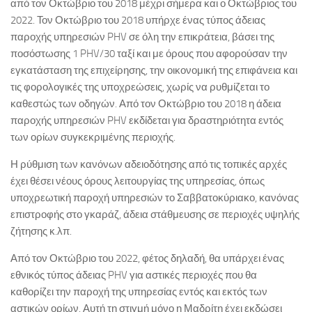
από τον Οκτώβριο του 2018 μέχρι σήμερα και ο Οκτώβριος του
2022. Τον Οκτώβριο του 2018 υπήρχε ένας τύπος άδειας
παροχής υπηρεσιών PHV σε όλη την επικράτεια, βάσει της
ποσόστωσης 1 PHV/30 ταξί και με όρους που αφορούσαν την
εγκατάσταση της επιχείρησης, την οικονομική της επιφάνεια και
τις φορολογικές της υποχρεώσεις, χωρίς να ρυθμίζεται το
καθεστώς των οδηγών. Από τον Οκτώβριο του 2018 η άδεια
παροχής υπηρεσιών PHV εκδίδεται για δραστηριότητα εντός
των ορίων συγκεκριμένης περιοχής.
Η ρύθμιση των κανόνων αδειοδότησης από τις τοπικές αρχές
έχει θέσει νέους όρους λειτουργίας της υπηρεσίας, όπως
υποχρεωτική παροχή υπηρεσιών το Σαββατοκύριακο, κανόνας
επιστροφής στο γκαράζ, άδεια στάθμευσης σε περιοχές υψηλής
ζήτησης κ.λπ.
Από τον Οκτώβριο του 2022, φέτος δηλαδή, θα υπάρχει ένας
εθνικός τύπος άδειας PHV για αστικές περιοχές που θα
καθορίζει την παροχή της υπηρεσίας εντός και εκτός των
αστικών ορίων. Αυτή τη στιγμή μόνο η Μαδρίτη έχει εκδώσει