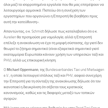
όλοι μαζί τα ισορροπημένα εργαλεία που θα μας επιτρέψουν να
λειτουργούμε αρμονικά. Πιστεύω ότι η συνέχιση των
εργαστηρίων που οργανώνει η Επιτροπή θα βοηθήσει προς
αυτή την κατεύθυνση».
Απαντώντας, ο κ. Schmidt δήλωσε πως καταλαβαίνει ότι ο κ.
Aurelien θα προτιμούσε μια νομολογία, αλλά η Επιτροπή
επέλεξε η ανακοίνωση να έχει τη μορφή σύστασης, όχι γιατί δεν
θεωρεί το ζήτημα σημαντικό (είναι εξαιρετικά σημαντικό γιατί
εκατομμύρια Ευρωπαίοι κάνουν χρήση των υπηρεσιών ταξί και
PHV), αλλά ως επικουρική κίνηση.
O
Michael
Oppermann
, της Bundesverbandes Taxi und Mietwagen
e.V., η οποία λειτουργεί στόλους ταξί και PHV, ααφού συνεχάρη
την Επιτροπή για τη σύνταξη της ανακοίνωσης δήλωσε ότι τον
ικανοποιεί η διευκρίνιση ότι σέβεται τους κρατικούς
κανονισμούς, καθώς και τις διαφορές μεταξύ των τοπικών
αγορών.