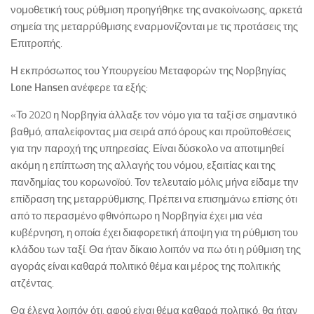
νομοθετική τους ρύθμιση προηγήθηκε της ανακοίνωσης, αρκετά
σημεία της μεταρρύθμισης εναρμονίζονται με τις προτάσεις της
Επιτροπής.
Η εκπρόσωπος του Υπουργείου Μεταφορών της Νορβηγίας
Lone
Hansen
ανέφερε τα εξής:
«Το 2020 η Νορβηγία άλλαξε τον νόμο για τα ταξί σε σημαντικό
βαθμό, απαλείφοντας μια σειρά από όρους και προϋποθέσεις
για την παροχή της υπηρεσίας. Είναι δύσκολο να αποτιμηθεί
ακόμη η επίπτωση της αλλαγής του νόμου, εξαιτίας και της
πανδημίας του κορωνοϊού. Τον τελευταίο μόλις μήνα είδαμε την
επίδραση της μεταρρύθμισης. Πρέπει να επισημάνω επίσης ότι
από το περασμένο φθινόπωρο η Νορβηγία έχει μια νέα
κυβέρνηση, η οποία έχει διαφορετική άποψη για τη ρύθμιση του
κλάδου των ταξί. Θα ήταν δίκαιο λοιπόν να πω ότι η ρύθμιση της
αγοράς είναι καθαρά πολιτικό θέμα και μέρος της πολιτικής
ατζέντας.
Θα έλεγα λοιπόν ότι, αφού είναι θέμα καθαρά πολιτικό, θα ήταν