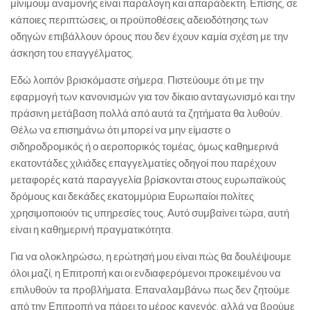
μίνιμουμ αναμονής είναι παράλογη και απαράδεκτη. Επίσης, σε
κάποιες περιπτώσεις, οι προϋποθέσεις αδειοδότησης των
οδηγών επιβάλλουν όρους που δεν έχουν καμία σχέση με την
άσκηση του επαγγέλματος.
Εδώ λοιπόν βρισκόμαστε σήμερα. Πιστεύουμε ότι με την
εφαρμογή των κανονισμών για τον δίκαιο ανταγωνισμό και την
πράσινη μετάβαση πολλά από αυτά τα ζητήματα θα λυθούν.
Θέλω να επισημάνω ότι μπορεί να μην είμαστε ο
σιδηροδρομικός ή ο αεροπορικός τομέας, όμως καθημερινά
εκατοντάδες χιλιάδες επαγγελματίες οδηγοί που παρέχουν
μεταφορές κατά παραγγελία βρίσκονται στους ευρωπαϊκούς
δρόμους και δεκάδες εκατομμύρια Ευρωπαίοι πολίτες
χρησιμοποιούν τις υπηρεσίες τους. Αυτό συμβαίνει τώρα, αυτή
είναι η καθημερινή πραγματικότητα.
Για να ολοκληρώσω, η ερώτησή μου είναι πώς θα δουλέψουμε
όλοι μαζί, η Επιτροπή και οι ενδιαφερόμενοι προκειμένου να
επιλυθούν τα προβλήματα. Επαναλαμβάνω πως δεν ζητούμε
από την Επιτροπή να πάρει το μέρος κανενός, αλλά να βρούμε