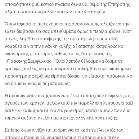
οποιοδήποτε ρυθμιστικό πλαίσιο δεν είναι θέμα της Επιτροπής,
αλλά των κρατών μελών και των τοπικών αρχών.
Όσον αφορά το περιεχόμενο της ανακοίνωσης, ελπίζω να την
έχετε διαβάσει, θα σας υπενθυμίσω όμως τι περιλαμβάνει. Κατ’
αρχάς, λαμβάνει υπόψη της την υφιστάμενη ευρωπαϊκή
νομοθεσία για την ανάγκη καλής, αξιόπιστης, ασφαλούς και
οικονομικής μεταφοράς καθώς και τις δεσμεύσεις της
«Πράσινης Συμφωνίας». Όλοι λοιπόν θέλουμε να ζούμε σε
όμορφες πόλεις, να μπορούμε να απολαμβάνουμε οικονομικά
προσιτή μεταφορά, να είμαστε δίκαιοι, να είμαστε “πράσινοι” και
να διευκολύνουμε τις μεταφορές.
Η ανακοίνωση επίσης αναγνωρίζει ότι υπάρχουν διαφορές στις
αγορές των κρατών μελών από την παράλληλη λειτουργία ταξί
και PHV, καθώς και ότι ο ανταγωνισμός μεταξύ αυτών των δύο
τομέων αυξάνεται εξαιτίας της τεχνολογικής ανάπτυξης.
Επίσης, διευκρινίζονται τα όρια για τα κράτη μέλη εντός των
οποίων μπορούν να νομοθετήσουν, τι μπορούν και τι δεν