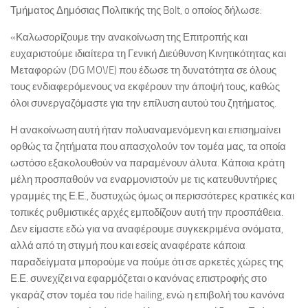
Τμήματος Δημόσιας Πολιτικής της Bolt, o οποίος δήλωσε:
«Καλωσορίζουμε την ανακοίνωση της Επιτροπής και
ευχαριστούμε ιδιαίτερα τη Γενική Διεύθυνση Κινητικότητας και
Μεταφορών (DG MOVE) που έδωσε τη δυνατότητα σε όλους
τους ενδιαφερόμενους να εκφέρουν την άποψή τους, καθώς
όλοι συνεργαζόμαστε για την επίλυση αυτού του ζητήματος.
Η ανακοίνωση αυτή ήταν πολυαναμενόμενη και επισημαίνει
ορθώς τα ζητήματα που απασχολούν τον τομέα μας, τα οποία
ωστόσο εξακολουθούν να παραμένουν άλυτα. Κάποια κράτη
μέλη προσπαθούν να εναρμονιστούν με τις κατευθυντήριες
γραμμές της Ε.Ε., δυστυχώς όμως οι περισσότερες κρατικές και
τοπικές ρυθμιστικές αρχές εμποδίζουν αυτή την προσπάθεια.
Δεν είμαστε εδώ για να αναφέρουμε συγκεκριμένα ονόματα,
αλλά από τη στιγμή που και εσείς αναφέρατε κάποια
παραδείγματα μπορούμε να πούμε ότι σε αρκετές χώρες της
Ε.Ε. συνεχίζει να εφαρμόζεται ο κανόνας επιστροφής στο
γκαράζ στον τομέα του ride hailing, ενώ η επιβολή του κανόνα