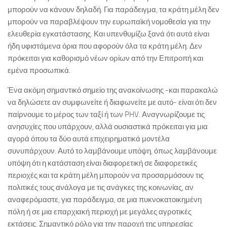
μπορούν να κάνουν δηλαδή. Για παράδειγμα, τα κράτη μέλη δεν
μπορούν να παραβλέψουν την ευρωπαϊκή νομοθεσία για την
ελευθερία εγκατάστασης. Και υπενθυμίζω ξανά ότι αυτά είναι
ήδη υφιστάμενα όρια που αφορούν όλα τα κράτη μέλη. Δεν
πρόκειται για καθορισμό νέων ορίων από την Επιτροπή και
εμένα προσωπικά.
Ένα ακόμη σημαντικό σημείο της ανακοίνωσης -και παρακαλώ
να δηλώσετε αν συμφωνείτε ή διαφωνείτε με αυτό- είναι ότι δεν
παίρνουμε το μέρος των ταξί ή των PHV. Αναγνωρίζουμε τις
ανησυχίες που υπάρχουν, αλλά ουσιαστικά πρόκειται για μια
αγορά όπου τα δύο αυτά επιχειρηματικά μοντέλα
συνυπάρχουν. Αυτό το λαμβάνουμε υπόψη, όπως λαμβάνουμε
υπόψη ότι η κατάσταση είναι διαφορετική σε διαφορετικές
περιοχές και τα κράτη μέλη μπορούν να προσαρμόσουν τις
πολιτικές τους ανάλογα με τις ανάγκες της κοινωνίας, αν
αναφερόμαστε, για παράδειγμα, σε μια πυκνοκατοικημένη
πόλη ή σε μια επαρχιακή περιοχή με μεγάλες αγροτικές
εκτάσεις. Σημαντικό ρόλο για την παροχή της υπηρεσίας