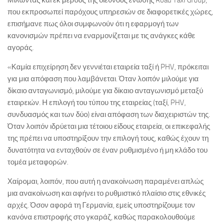
Μιλώντας και εκ μέρους της διεθνούς ένωσης Road Taxi Group,
που εκπροσωπεί παρόχους υπηρεσιών σε διαφορετικές χώρες,
επισήμανε πως όλοι συμφωνούν ότι η εφαρμογή των
κανονισμών πρέπει να εναρμονίζεται με τις ανάγκες κάθε
αγοράς.
«Καμία επιχείρηση δεν γεννιέται εταιρεία ταξί ή PHV, πρόκειται
για μια απόφαση που λαμβάνεται. Όταν λοιπόν μιλούμε για
δίκαιο ανταγωνισμό, μιλούμε για δίκαιο ανταγωνισμό μεταξύ
εταιρειών. Η επιλογή του τύπου της εταιρείας (ταξί, PHV,
συνδυασμός και των δύο) είναι απόφαση των διαχειριστών της.
Όταν λοιπόν ιδρύεται μια τέτοιου είδους εταιρεία, οι επικεφαλής
της πρέπει να υποστηρίξουν την επιλογή τους, καθώς έχουν τη
δυνατότητα να ενταχθούν σε έναν ρυθμισμένο ή μη κλάδο του
τομέα μεταφορών.
Χαίρομαι, λοιπόν, που αυτή η ανακοίνωση παραμένει απλώς
μια ανακοίνωση και αφήνει το ρυθμιστικό πλαίσιο στις εθνικές
αρχές. Όσον αφορά τη Γερμανία, εμείς υποστηρίζουμε τον
κανόνα επιστροφής στο γκαράζ, καθώς παρακολουθούμε