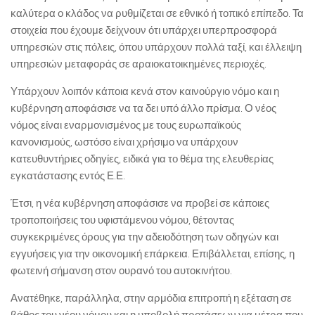
καλύτερα ο κλάδος να ρυθμίζεται σε εθνικό ή τοπικό επίπεδο. Τα
στοιχεία που έχουμε δείχνουν ότι υπάρχει υπερπροσφορά
υπηρεσιών στις πόλεις, όπου υπάρχουν πολλά ταξί, και έλλειψη
υπηρεσιών μεταφοράς σε αραιοκατοικημένες περιοχές.
Υπάρχουν λοιπόν κάποια κενά στον καινούργιο νόμο και η
κυβέρνηση αποφάσισε να τα δει υπό άλλο πρίσμα. Ο νέος
νόμος είναι εναρμονισμένος με τους ευρωπαϊκούς
κανονισμούς, ωστόσο είναι χρήσιμο να υπάρχουν
κατευθυντήριες οδηγίες, ειδικά για το θέμα της ελευθερίας
εγκατάστασης εντός Ε.Ε.
Έτσι, η νέα κυβέρνηση αποφάσισε να προβεί σε κάποιες
τροποποιήσεις του υφιστάμενου νόμου, θέτοντας
συγκεκριμένες όρους για την αδειοδότηση των οδηγών και
εγγυήσεις για την οικονομική επάρκεια. Επιβάλλεται, επίσης, η
φωτεινή σήμανση στον ουρανό του αυτοκινήτου.
Ανατέθηκε, παράλληλα, στην αρμόδια επιτροπή η εξέταση σε