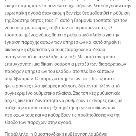
κινητικότητας και νέα μοντέλα επιχειρήσεων λειτούργησαν στην
ευρωπαϊκή αγορά όταν ακόμη δεν είχε θεσμοθετηθεί η ρύθμιση
της δραστηριότητάς τους. Γι’ αυτό η Γερμανία τροποποίησε τον
νόμο περί μεταφοράς επιβατών το περασμένο έτος. Ο
τροποποιημένος νόμος θέτει το ρυθμιστικό πλαίσιο για την
έγκριση παροχής αυτών των υπηρεσιών και αυτό σημαίνει
οικονομική αξιοπιστία για τους παρόχους και δίκαιο
ανταγωνισμό με τον κλάδο των ταξί. Με αυτό τον τρόπο
επιτυγχάνεται μια δίκαιη ισορροπία μεταξύ των διαφορετικών
παρόχων υπηρεσιών του κλάδου, στο πλαίσιο κάποιων
συμβιβασμών. Οι πάροχοι υπηρεσιών pool driving και οι
ηλεκτρονικές πλατφόρμες κράτησης διέπονται πλέον από
συγκεκριμένο ρυθμιστικό πλαίσιο. Στις τοπικές ρυθμιστικές
αρχές δίνεται η δυνατότητα να ρυθμίζουν τις αγορές τους με
στόχο την απρόσκοπτη εξυπηρέτηση των κατοίκων των
περιοχών τους και να καθορίζουν τις προϋποθέσεις για την
είσοδο των παρόχων στην αγορά.
Παράλληλα, η Ομοσπονδιακή κυβέρνηση λαμβάνει