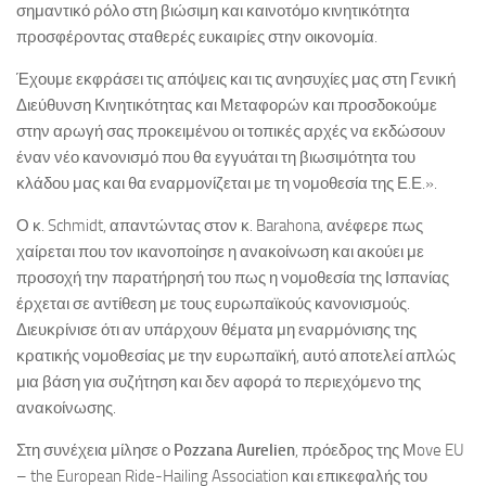
σημαντικό ρόλο στη βιώσιμη και καινοτόμο κινητικότητα
προσφέροντας σταθερές ευκαιρίες στην οικονομία.
Έχουμε εκφράσει τις απόψεις και τις ανησυχίες μας στη Γενική
Διεύθυνση Κινητικότητας και Μεταφορών και προσδοκούμε
στην αρωγή σας προκειμένου οι τοπικές αρχές να εκδώσουν
έναν νέο κανονισμό που θα εγγυάται τη βιωσιμότητα του
κλάδου μας και θα εναρμονίζεται με τη νομοθεσία της Ε.Ε.».
Ο κ. Schmidt, απαντώντας στον κ. Barahona, ανέφερε πως
χαίρεται που τον ικανοποίησε η ανακοίνωση και ακούει με
προσοχή την παρατήρησή του πως η νομοθεσία της Ισπανίας
έρχεται σε αντίθεση με τους ευρωπαϊκούς κανονισμούς.
Διευκρίνισε ότι αν υπάρχουν θέματα μη εναρμόνισης της
κρατικής νομοθεσίας με την ευρωπαϊκή, αυτό αποτελεί απλώς
μια βάση για συζήτηση και δεν αφορά το περιεχόμενο της
ανακοίνωσης.
Στη συνέχεια μίλησε ο
Pozzana
Aurelien
, πρόεδρος της Μove EU
– the European Ride-Hailing Association και επικεφαλής του