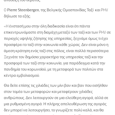
ανάδειξη του θέματος.
O
Pierre
Steenbergen
, της Βελγικής Ομοσπονδίας Ταξί και PHV
δήλωσε τα εξής:
«H ένστασή μου στην όλη διαδικασία είναι ότι πάντα
επικεντρωνόμαστε στη διαμάχη μεταξύ των ταξί και των PHV σε
περιοχές υψηλής ζήτησης της υπηρεσίας, ξεχνάμε όμως τι έχει
προσφέρει το ταξί στην κοινωνία κάθε χώρας. Δεν είναι μόνο η
άμεση κράτηση ενός ταξί στις πόλεις, είναι πολλά περισσότερα.
Ξεχνάτε τον δημόσιο χαρακτήρα της υπηρεσίας ταξί και την
προσφορά των ταξί στην κοινωνία, για παράδειγμα κατά την
πανδημία του κορωνοϊού, με τη μεταφορά των πολιτών στα
κέντρα εμβολιασμού.
Θα δείτε επίσης τις χιλιάδες των μίνι βαν και βαν που εισήλθαν
στον τομέα των μεταφορών και μεταφέρουν χιλιάδες
ανθρώπους. Δεν λειτουργούν σε μια ελεύθερη αγορά, αλλά σε
μια ρυθμισμένη αγορά. Η πλήρης απελευθέρωση της αγοράς
δεν μπορεί να λειτουργήσει, το γνωρίζετε πολύ καλά, και θα