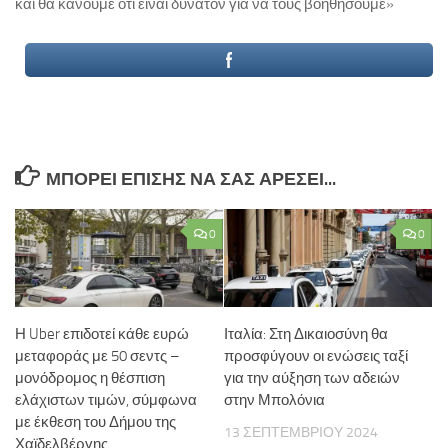
και θα κάνουμε ότι είναι δυνατόν για να τους βοηθήσουμε»
ΜΠΟΡΕΊ ΕΠΊΣΗΣ ΝΑ ΣΑΣ ΑΡΈΣΕΙ...
0
0
Η Uber επιδοτεί κάθε ευρώ
Ιταλία: Στη Δικαιοσύνη θα
μεταφοράς με 50 σεντς –
προσφύγουν οι ενώσεις ταξί
μονόδρομος η θέσπιση
για την αύξηση των αδειών
ελάχιστων τιμών, σύμφωνα
στην Μπολόνια
με έκθεση του Δήμου της
13 ΣΕΠΤΕΜΒΡΊΟΥ 2024
Χαϊδελβέργης