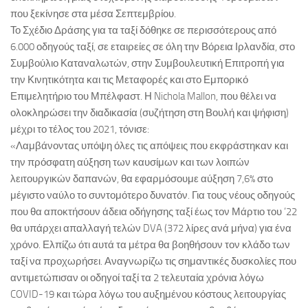
που ξεκίνησε στα μέσα Σεπτεμβρίου.
Το Σχέδιο Δράσης για τα ταξί δόθηκε σε περισσότερους από
6.000 οδηγούς ταξί, σε εταιρείες σε όλη την Βόρεια Ιρλανδία, στο
Συμβούλιο Καταναλωτών, στην Συμβουλευτική Επιτροπή για
την Κινητικότητα και τις Μεταφορές και στο Εμπορικό
Επιμελητήριο του Μπέλφαστ. Η Nichola Mallon, που θέλει να
ολοκληρώσει την διαδικασία (συζήτηση στη Βουλή και ψήφιση)
μέχρι το τέλος του 2021, τόνισε:
«Λαμβάνοντας υπόψη όλες τις απόψεις που εκφράστηκαν και
την πρόσφατη αύξηση των καυσίμων και των λοιπών
λειτουργικών δαπανών, θα εφαρμόσουμε αύξηση 7,6% στο
μέγιστο ναύλο το συντομότερο δυνατόν. Για τους νέους οδηγούς
που θα αποκτήσουν άδεια οδήγησης ταξί έως τον Μάρτιο του ’22
θα υπάρχει απαλλαγή τελών DVA (372 λίρες ανά μήνα) για ένα
χρόνο. Ελπίζω ότι αυτά τα μέτρα θα βοηθήσουν τον κλάδο των
ταξί να προχωρήσει. Αναγνωρίζω τις σημαντικές δυσκολίες που
αντιμετώπισαν οι οδηγοί ταξί τα 2 τελευταία χρόνια λόγω
COVID-19 και τώρα λόγω του αυξημένου κόστους λειτουργίας