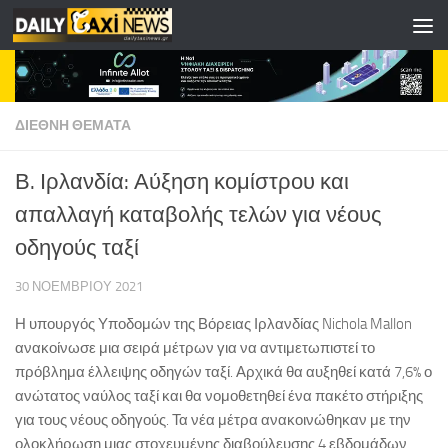
Skip to content
ΔΙΕΘΝΗ ΘΕΜΑΤΑ
Β. Ιρλανδία: Αύξηση κομίστρου και
απαλλαγή καταβολής τελών για νέους
οδηγούς ταξί
30 ΝΟΕΜΒΡΊΟΥ 2021
Η υπουργός Υποδομών της Βόρειας Ιρλανδίας Nichola Mallon
ανακοίνωσε μια σειρά μέτρων για να αντιμετωπιστεί το
πρόβλημα έλλειψης οδηγών ταξί. Αρχικά θα αυξηθεί κατά 7,6% ο
ανώτατος ναύλος ταξί και θα νομοθετηθεί ένα πακέτο στήριξης
για τους νέους οδηγούς. Τα νέα μέτρα ανακοινώθηκαν με την
ολοκλήρωση μιας στοχευμένης διαβούλευσης 4 εβδομάδων