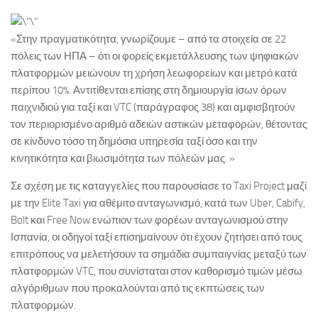
«Στην πραγματικότητα, γνωρίζουμε – από τα στοιχεία σε 22
πόλεις των ΗΠΑ – ότι οι φορείς εκμετάλλευσης των ψηφιακών
πλατφορμών μειώνουν τη χρήση λεωφορείων και μετρό κατά
περίπου 10%. Αντιτίθενται επίσης στη δημιουργία ίσων όρων
παιχνιδιού για ταξί και VTC (παράγραφος 38) και αμφισβητούν
τον περιορισμένο αριθμό αδειών αστικών μεταφορών, θέτοντας
σε κίνδυνο τόσο τη δημόσια υπηρεσία ταξί όσο και την
κινητικότητα και βιωσιμότητα των πόλεών μας. »
Σε σχέση με τις καταγγελίες που παρουσίασε το Taxi Project μαζί
με την Elite Taxi για αθέμιτο ανταγωνισμό, κατά των Uber, Cabify,
Bolt και Free Now ενώπιον των φορέων ανταγωνισμού στην
Ισπανία, οι οδηγοί ταξί επισημαίνουν ότι έχουν ζητήσει από τους
επιτρόπους να μελετήσουν τα σημάδια συμπαιγνίας μεταξύ των
πλατφορμών VTC, που συνίσταται στον καθορισμό τιμών μέσω
αλγόριθμων που προκαλούνται από τις εκπτώσεις των
πλατφορμών.