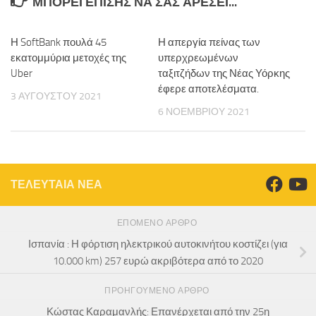
ΜΠΟΡΕΊ ΕΠΊΣΗΣ ΝΑ ΣΑΣ ΑΡΈΣΕΙ...
Η SoftBank πουλά 45
Η απεργία πείνας των
εκατομμύρια μετοχές της
υπερχρεωμένων
Uber
ταξιτζήδων της Νέας Υόρκης
έφερε αποτελέσματα.
3 ΑΥΓΟΎΣΤΟΥ 2021
6 ΝΟΕΜΒΡΊΟΥ 2021
ΤΕΛΕΥΤΑΙΑ ΝΕΑ
ΕΠΌΜΕΝΟ ΆΡΘΡΟ
Ισπανία : Η φόρτιση ηλεκτρικού αυτοκινήτου κοστίζει (για
10.000 km) 257 ευρώ ακριβότερα από το 2020
ΠΡΟΗΓΟΎΜΕΝΟ ΆΡΘΡΟ
Κώστας Καραμανλής: Επανέρχεται από την 25η