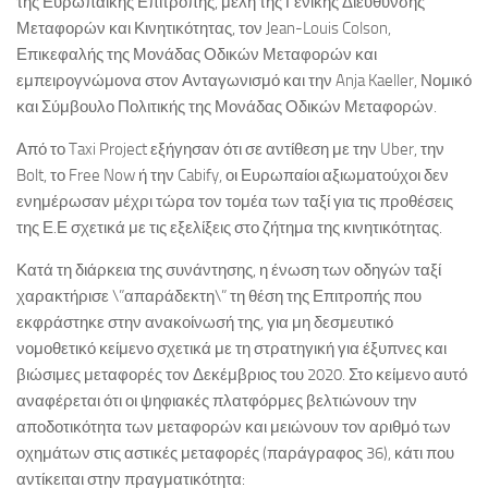
της Ευρωπαϊκής Επιτροπής, μέλη της Γενικής Διεύθυνσης
Μεταφορών και Κινητικότητας, τον Jean-Louis Colson,
Επικεφαλής της Μονάδας Οδικών Μεταφορών και
εμπειρογνώμονα στον Ανταγωνισμό και την Anja Kaeller, Νομικό
και Σύμβουλο Πολιτικής της Μονάδας Οδικών Μεταφορών.
Από το Taxi Project εξήγησαν ότι σε αντίθεση με την Uber, την
Bolt, το Free Now ή την Cabify, οι Ευρωπαίοι αξιωματούχοι δεν
ενημέρωσαν μέχρι τώρα τον τομέα των ταξί για τις προθέσεις
της Ε.Ε σχετικά με τις εξελίξεις στο ζήτημα της κινητικότητας.
Κατά τη διάρκεια της συνάντησης, η ένωση των οδηγών ταξί
χαρακτήρισε \”απαράδεκτη\” τη θέση της Επιτροπής που
εκφράστηκε στην ανακοίνωσή της, για μη δεσμευτικό
νομοθετικό κείμενο σχετικά με τη στρατηγική για έξυπνες και
βιώσιμες μεταφορές τον Δεκέμβριος του 2020. Στο κείμενο αυτό
αναφέρεται ότι οι ψηφιακές πλατφόρμες βελτιώνουν την
αποδοτικότητα των μεταφορών και μειώνουν τον αριθμό των
οχημάτων στις αστικές μεταφορές (παράγραφος 36), κάτι που
αντίκειται στην πραγματικότητα: