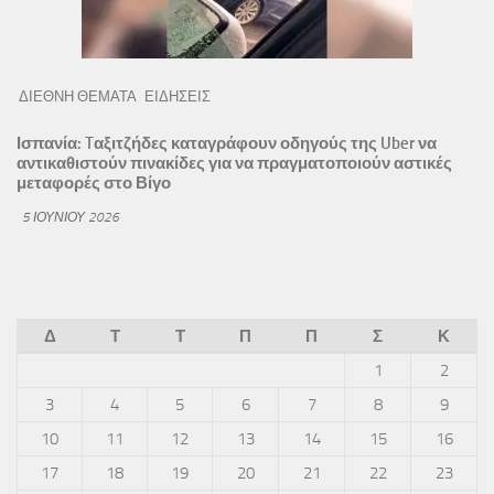
ΔΙΕΘΝΗ ΘΕΜΑΤΑ
ΕΙΔΗΣΕΙΣ
Ισπανία: Tαξιτζήδες καταγράφουν οδηγούς της Uber να
αντικαθιστούν πινακίδες για να πραγματοποιούν αστικές
μεταφορές στο Βίγο
5 ΙΟΥΝΊΟΥ 2026
Δ
Τ
Τ
Π
Π
Σ
Κ
1
2
3
4
5
6
7
8
9
10
11
12
13
14
15
16
17
18
19
20
21
22
23