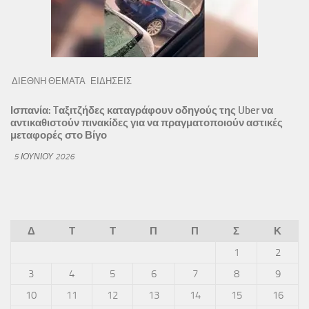
ΔΙΕΘΝΗ ΘΕΜΑΤΑ
ΕΙΔΗΣΕΙΣ
Ισπανία: Tαξιτζήδες καταγράφουν οδηγούς της Uber να
αντικαθιστούν πινακίδες για να πραγματοποιούν αστικές
μεταφορές στο Βίγο
5 ΙΟΥΝΊΟΥ 2026
Δ
Τ
Τ
Π
Π
Σ
Κ
1
2
3
4
5
6
7
8
9
10
11
12
13
14
15
16