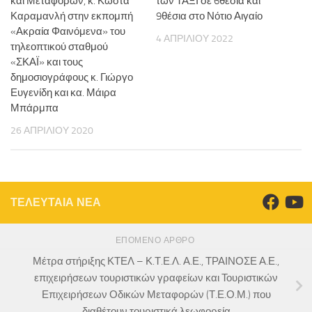
και Μεταφορών, κ. Κώστα
των ΤΑΞΙ σε 6θέσια και
Καραμανλή στην εκπομπή
9θέσια στο Νότιο Αιγαίο
«Ακραία Φαινόμενα» του
4 ΑΠΡΙΛΊΟΥ 2022
τηλεοπτικού σταθμού
«ΣΚΑΪ» και τους
δημοσιογράφους κ. Γιώργο
Ευγενίδη και κα. Μάιρα
Μπάρμπα
26 ΑΠΡΙΛΊΟΥ 2020
ΤΕΛΕΥΤΑΙΑ ΝΕΑ
ΕΠΌΜΕΝΟ ΆΡΘΡΟ
Μέτρα στήριξης ΚΤΕΛ – Κ.Τ.Ε.Λ. Α.Ε., ΤΡΑΙΝΟΣΕ Α.Ε.,
επιχειρήσεων τουριστικών γραφείων και Τουριστικών
Επιχειρήσεων Οδικών Μεταφορών (Τ.Ε.Ο.Μ.) που
διαθέτουν τουριστικά λεωφορεία