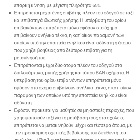
επαρκή κίνηση, με μέγιστη πληρότητα 65%.
Επιτρέπεται μέχρι ένας επιβάτης πλέον του οδηγού σε ταξί
και επιβατηγά ιδιωτικής χρήσης. Η υπέρβαση του ορίου
επιβαινόντων επιτρέπεται μόνο εφόσον στο όχημα
επιβαίνουν ανήλικα τέκνα, η κατ’ οίκον παραμονή των
οποίων υπό την εποπτεία ενηλίκου είναι αδύνατη ή άτομο
που χρήζει βοήθειας από δεύτερο επιβάτη για τη
μετακίνησή του.
Επιτρέπονται μέχρι δύο άτομα πλέον του οδηγού στα
διπλοκάμπινα, μικτής χρήσης και τύπου ΒΑΝ οχήματα. Η
υπέρβαση του ορίου επιβαινόντων επιτρέπεται μόνο
εφόσον στο όχημα επιβαίνουν ανήλικα τέκνα, η κατ’ οίκον
παραμονή των οποίων υπό την εποπτεία ενηλίκου είναι
αδύνατη.
Εφόσον πρόκειται για μαθητές σε μη αστικές περιοχές, που
χρησιμοποιούν ταξί για τη μετάβαση τους στο σχολείο,
επιτρέπεται να μετακινηθούν μέχρι και τέσσερα άτομα, με
την προσκόμιση σχετικής βεβαίωσης του διευθυντή του