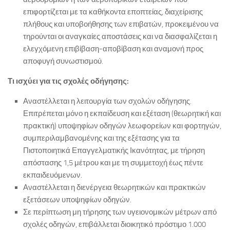
επιφορτίζεται με τα καθήκοντα εποπτείας, διαχείρισης
πλήθους και υποβοήθησης των επιβατών, προκειμένου να
τηρούνται οι αναγκαίες αποστάσεις και να διασφαλίζεται η
ελεγχόμενη επιβίβαση-αποβίβαση και αναμονή προς
αποφυγή συνωστισμού.
Τι ισχύει για τις σχολές οδήγησης:
Αναστέλλεται η λειτουργία των σχολών οδήγησης.
Επιτρέπεται μόνο η εκπαίδευση και εξέταση (θεωρητική και
πρακτική) υποψηφίων οδηγών λεωφορείων και φορτηγών,
συμπεριλαμβανομένης και της εξέτασης για τα
Πιστοποιητικά Επαγγελματικής Ικανότητας, με τήρηση
απόστασης 1,5 μέτρου και με τη συμμετοχή έως πέντε
εκπαιδευόμενων.
Αναστέλλεται η διενέργεια θεωρητικών και πρακτικών
εξετάσεων υποψηφίων οδηγών.
Σε περίπτωση μη τήρησης των υγειονομικών μέτρων από
σχολές οδηγών, επιβάλλεται διοικητικό πρόστιμο 1.000