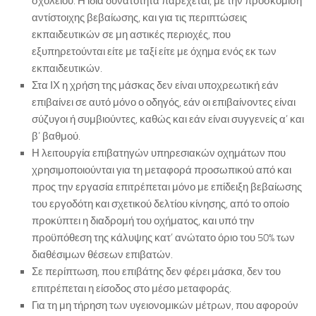
σχολείου. Η ίδια δυνατότητα παρέχεται, με την προσκόμιση
αντίστοιχης βεβαίωσης, και για τις περιπτώσεις
εκπαιδευτικών σε μη αστικές περιοχές, που
εξυπηρετούνται είτε με ταξί είτε με όχημα ενός εκ των
εκπαιδευτικών.
Στα ΙΧ η χρήση της μάσκας δεν είναι υποχρεωτική εάν
επιβαίνει σε αυτό μόνο ο οδηγός, εάν οι επιβαίνοντες είναι
σύζυγοι ή συμβιούντες, καθώς και εάν είναι συγγενείς α’ και
β’ βαθμού.
Η λειτουργία επιβατηγών υπηρεσιακών οχημάτων που
χρησιμοποιούνται για τη μεταφορά προσωπικού από και
προς την εργασία επιτρέπεται μόνο με επίδειξη βεβαίωσης
του εργοδότη και σχετικού δελτίου κίνησης, από το οποίο
προκύπτει η διαδρομή του οχήματος, και υπό την
προϋπόθεση της κάλυψης κατ’ ανώτατο όριο του 50% των
διαθέσιμων θέσεων επιβατών.
Σε περίπτωση, που επιβάτης δεν φέρει μάσκα, δεν του
επιτρέπεται η είσοδος στο μέσο μεταφοράς.
Για τη μη τήρηση των υγειονομικών μέτρων, που αφορούν