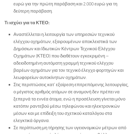
ευρώ για την πρώτη παράβαση και 2.000 ευρώ για τη
δεύτερη παράβαση.
Τι ισχύει για τα ΚΤΕΟ:
Αναστέλλεται η λειτουργία των υπηρεσιών τεχνικού
ελέγχου οχημάτων, εξαιρουμένων αποκλειστικά των
Δημόσιων και Ιδιωτικών Κέντρων Τεχνικού Ελέγχου
Οχημάτων (ΚΤΕΟ) που διαθέτουν εγκεκριμένη –
αδειοδοτημένη αυτόματη γραμμή τεχνικού ελέγχου
βαρέων οχημάτων για τον τεχνικό έλεγχο φορτηγών και
λεωφορείων αυτοκίνητων οχημάτων.
Στις περιπτώσεις κατ’ εξαίρεση επιτρεπόμενης λειτουργίας,
ο μέγιστος αριθμός ατόμων σε αναμονή δεν πρέπει να
ξεπερνά τα εννέα άτομα, ενώ η προσέλευση γίνεται μόνο
κατόπιν ραντεβού μέσω τηλεφώνου και ηλεκτρονικών
μέσων και με επίδειξη του σχετικού καταλόγου στα
ελεγκτικά όργανα.
Σε περίπτωση μη τήρησης των υγειονομικών μέτρων από