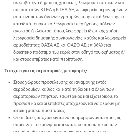
σε επιβατηγά δημοσίας χρήσεως, λεωφορεία αστικών και
υπεραστικών ΚΤΕΛ ή ΚΤΕΛ ΑΕ, λεωφορεία μεμονωμένων
αυτοκινητιστών άγονων γραμμών, τουριστικά λεωφορεία
και ειδικά τουριστικά λεωφορεία περιήγησης πόλεων
ανοικτού ή κλειστού τύπου, λεωφορεία ιδιωτικής χρήση,
λεωφορεία δημοτικής συγκοινωνίας, καθώς και λεωφορεία
αρμοδιότητας ΟΑΣΑ ΑΕ και ΟΑΣΘ ΑΕ επιβάλλεται
διοικητικό πρόστιμο 150 ευρώ στον οδηγό του οχήματος ή/
και στους επιβάτες κατά περίπτωση.
Τι ισχύει για τις αεροπορικές μεταφορές:
Στους χώρους προσέλευσης και αναμονής εντός
αεροδρομίων, καθώς και κατά τη διάρκεια όλων των
αεροπορικών πτήσεων εσωτερικού και εξωτερικού, το
προσωπικό και οι επιβάτες υποχρεούνται να φέρουν μη
ιατρική μάσκα προστασίας.
Οι επιβάτες υποχρεούνται να συμμορφώνονται προς τις
υποδείξεις του μόνιμου και έκτακτου προσωπικού των
αεροδρομίων ή των αεροπορικών εταιρειών που