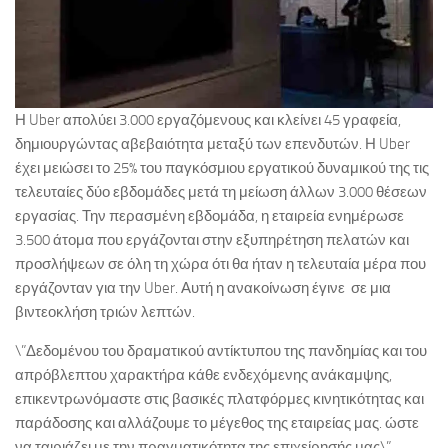
Η Uber απολύει 3.000 εργαζόμενους και κλείνει 45 γραφεία,
δημιουργώντας αβεβαιότητα μεταξύ των επενδυτών. Η Uber
έχει μειώσει το 25% του παγκόσμιου εργατικού δυναμικού της τις
τελευταίες δύο εβδομάδες μετά τη μείωση άλλων 3.000 θέσεων
εργασίας. Την περασμένη εβδομάδα, η εταιρεία ενημέρωσε
3.500 άτομα που εργάζονται στην εξυπηρέτηση πελατών και
προσλήψεων σε όλη τη χώρα ότι θα ήταν η τελευταία μέρα που
εργάζονταν για την Uber. Αυτή η ανακοίνωση έγινε σε μια
βιντεοκλήση τριών λεπτών.
\”Δεδομένου του δραματικού αντίκτυπου της πανδημίας και του
απρόβλεπτου χαρακτήρα κάθε ενδεχόμενης ανάκαμψης,
επικεντρωνόμαστε στις βασικές πλατφόρμες κινητικότητας και
παράδοσης και αλλάζουμε το μέγεθος της εταιρείας μας. ώστε
να ταιριάζει με την πραγματικότητα της επιχείρησής μας\”,