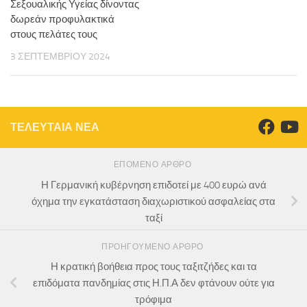
Σεξουαλικής Υγείας δίνοντας
δωρεάν προφυλακτικά
στους πελάτες τους
3 ΣΕΠΤΕΜΒΡΊΟΥ 2024
ΤΕΛΕΥΤΑΙΑ ΝΕΑ
ΕΠΌΜΕΝΟ ΆΡΘΡΟ
Η Γερμανική κυβέρνηση επιδοτεί με 400 ευρώ ανά
όχημα την εγκατάσταση διαχωριστικού ασφαλείας στα
ταξί
ΠΡΟΗΓΟΎΜΕΝΟ ΆΡΘΡΟ
Η κρατική βοήθεια προς τους ταξιτζήδες και τα
επιδόματα πανδημίας στις Η.Π.Α δεν φτάνουν ούτε για
τρόφιμα