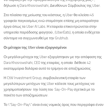
δήλωσε η Dara Khosrowshahi, Διευθύνων Σύμβουλος της Uber.
Στο πλαίσιο της μείωσης του κόστους, η Uber θα κλείσει 45
γραφεία παγκοσμίως ενώ σταμάτησε επίσης μη απαραίτητα
έργα όπως τα Uber AI Labs. Η εταιρεία επικεντρώνεται στην
υπηρεσία παράδοσης φαγητού , (UberEats), η οποία ενδέχεται
σύντομα να συγχωνευθεί με την Grubhub.
Οι μέτοχοι της Uber είναι εξοργισμένοι
Οι μεγάλοι μέτοχοι της Uber εξοργίστηκαν με την απόφαση της
Dara Khosrowshahi, CEO της εταιρίας, η οποία διέθεσε 42
εκατομμύρια δολάρια αυτό το τρίμηνο σε αποζημιώσεις.
Η CtW Investment Group, συμβουλευτική εταιρία των
μεγαλύτερων μετόχων της Uber κάλεσε τους μετόχους να
χρησιμοποιήσουν την λύση του Say-On-Pay σχετικά με το
πακέτο των αποζημιώσεων.
Το \”Say-On-Pay\” είναι ένας νομικός όρος που περιγράφει έναν