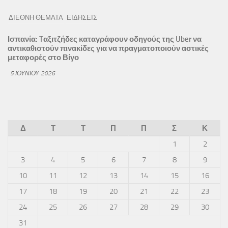
ΔΙΕΘΝΗ ΘΕΜΑΤΑ
ΕΙΔΗΣΕΙΣ
Ισπανία: Tαξιτζήδες καταγράφουν οδηγούς της Uber να
αντικαθιστούν πινακίδες για να πραγματοποιούν αστικές
μεταφορές στο Βίγο
5 ΙΟΥΝΊΟΥ 2026
Δ
Τ
Τ
Π
Π
Σ
Κ
1
2
3
4
5
6
7
8
9
10
11
12
13
14
15
16
17
18
19
20
21
22
23
24
25
26
27
28
29
30
31