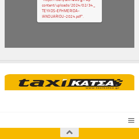
content/uploads/2024/02/34_
TEYXOS-EFHMERIDA-
IANOUARIOU-2024.pdf".