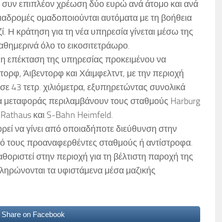
να, συν επιπλέον χρέωση δύο ευρώ ανά άτομο και ανά
διαδρομές ομαδοποιούνται αυτόματα με τη βοήθεια
ί. Η κράτηση για τη νέα υπηρεσία γίνεται μέσω της
καθημερινά όλο το εικοσιτετράωρο.
ι η επέκταση της υπηρεσίας προκειμένου να
τορφ, Άιβεντορφ και Χάιμφελτντ, με την περιοχή
 σε 43 τετρ. χιλιόμετρα, εξυπηρετώντας συνολικά
ία μεταφοράς περιλαμβάνουν τους σταθμούς Harburg
Rathaus και S-Bahn Heimfeld.
ρεί να γίνει από οποιαδήποτε διεύθυνση στην
πό τους προαναφερθέντες σταθμούς ή αντίστροφα.
θοριστεί στην περιοχή για τη βέλτιστη παροχή της
ληρώνονται τα υφιστάμενα μέσα μαζικής
Share on Facebook