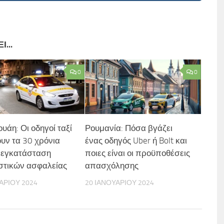
...
0
0
υάη: Οι οδηγοί ταξί
Ρουμανία: Πόσα βγάζει
ουν τα 30 χρόνια
ένας οδηγός Uber ή Bolt και
 εγκατάσταση
ποιες είναι οι προϋποθέσεις
στικών ασφαλείας
απασχόλησης
ΑΡΊΟΥ 2024
20 ΙΑΝΟΥΑΡΊΟΥ 2024