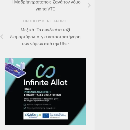
H Μαδρίτη τροποποιεί ξανά τον νόμο
για τα VTC
ΠΡΟΗΓΟΎΜΕΝΟ ΆΡΘΡΟ
Μεξικό : Τα συνδικάτα ταξί
διαμαρτύρονται για καταστρατήγηση
των νόμων από την Uber