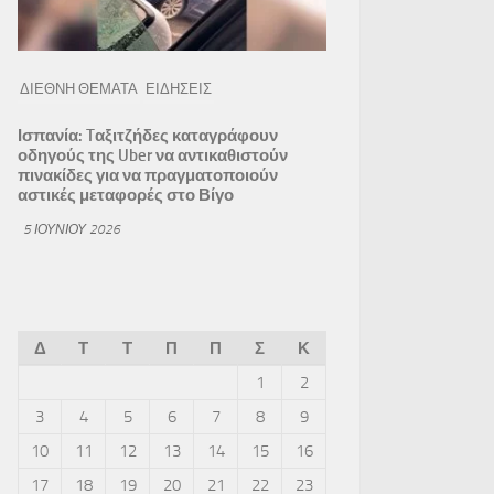
ΔΙΕΘΝΗ ΘΕΜΑΤΑ
ΕΙΔΗΣΕΙΣ
Ισπανία: Tαξιτζήδες καταγράφουν
οδηγούς της Uber να αντικαθιστούν
πινακίδες για να πραγματοποιούν
αστικές μεταφορές στο Βίγο
5 ΙΟΥΝΊΟΥ 2026
Δ
Τ
Τ
Π
Π
Σ
Κ
1
2
3
4
5
6
7
8
9
10
11
12
13
14
15
16
17
18
19
20
21
22
23