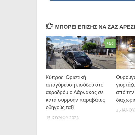
ΜΠΟΡΕΊ ΕΠΊΣΗΣ ΝΑ ΣΑΣ ΑΡΈΣΕΙ
0
Kύπρος: Οριστική
Ουρουγο
απαγόρευση εισόδου στο
γιορτάζ
αεροδρόμιο Λάρνακας σε
από την
κατά συρροήν παραβάτες
διαχωρι
οδηγούς ταξί
26 ΙΑΝΟΥ
15 ΙΟΥΛΊΟΥ 2024