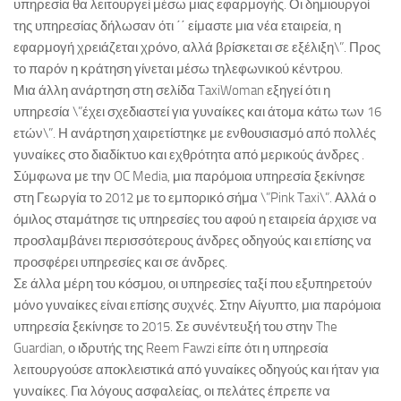
υπηρεσία θα λειτουργεί μέσω μιας εφαρμογής. Οι δημιουργοί
της υπηρεσίας δήλωσαν ότι ΄΄ είμαστε μια νέα εταιρεία, η
εφαρμογή χρειάζεται χρόνο, αλλά βρίσκεται σε εξέλιξη\”. Προς
το παρόν η κράτηση γίνεται μέσω τηλεφωνικού κέντρου.
Μια άλλη ανάρτηση στη σελίδα TaxiWoman εξηγεί ότι η
υπηρεσία \”έχει σχεδιαστεί για γυναίκες και άτομα κάτω των 16
ετών\”. Η ανάρτηση χαιρετίστηκε με ενθουσιασμό από πολλές
γυναίκες στο διαδίκτυο και εχθρότητα από μερικούς άνδρες .
Σύμφωνα με την OC Media, μια παρόμοια υπηρεσία ξεκίνησε
στη Γεωργία το 2012 με το εμπορικό σήμα \”Pink Taxi\”. Αλλά ο
όμιλος σταμάτησε τις υπηρεσίες του αφού η εταιρεία άρχισε να
προσλαμβάνει περισσότερους άνδρες οδηγούς και επίσης να
προσφέρει υπηρεσίες και σε άνδρες.
Σε άλλα μέρη του κόσμου, οι υπηρεσίες ταξί που εξυπηρετούν
μόνο γυναίκες είναι επίσης συχνές. Στην Αίγυπτο, μια παρόμοια
υπηρεσία ξεκίνησε το 2015. Σε συνέντευξή του στην The
Guardian, ο ιδρυτής της Reem Fawzi είπε ότι η υπηρεσία
λειτουργούσε αποκλειστικά από γυναίκες οδηγούς και ήταν για
γυναίκες. Για λόγους ασφαλείας, οι πελάτες έπρεπε να